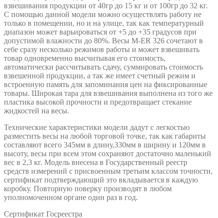
взвешивания продукции от 40гр до 15 кг и от 100гр до 32 кг.
С помощью данной модели можно осуществлять работу не
только в помещении, но и на улице, так как температурный
диапазон может варьироваться от +5 до +35 градусов при
допустимой влажности до 80%. Весы M-ER 326 сочетают в
себе сразу несколько режимов работы и может взвешивать
товар одновременно высчитывая его стоимость,
автоматически рассчитывать сдачу, суммировать стоимость
взвешенной продукции, а так же имеет счетный режим и
встроенную память для запоминания цен на фиксированные
товары. Широкая тара для взвешивания выполнена из того же
пластика высокой прочности и предотвращает стекание
жидкостей на весы.
Технические характеристики модели дадут с легкостью
разместить весы на любой торговой точке, так как габариты
составляют всего 345мм в длину,330мм в ширину и 120мм в
высоту, весы при всем этом сохраняют достаточно маленький
вес в 2,3 кг. Модель внесена в Государственный реестр
средств измерений с присвоенным третьим классом точности,
сертификат подтверждающий это вкладывается в каждую
коробку. Повторную поверку производят в любом
уполномоченном органе один раз в год.
Сертификат Госреестра