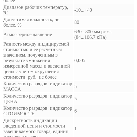
более
Диапазон рабочих температур,
-10...+40
ºС
Допустимая влажность, не
80
более, %
630...800 мм рт.ст.
Атмосферное давление
(84...106,7 кПа)
Разность между индицируемой
стоимостью и ее расчетным
значением, полученным в
результате умножения
0,005
измеренной массы и введенной
цены с учетом округления
стоимости, руб., не более
Количество разрядов: индикатор
5
МАССА
Количество разрядов: индикатор
5
ЦЕНА
Количество разрядов: индикатор
6
СТОИМОСТЬ
Дискретность индикации
введенной цены и стоимости
1
взвешиваемого товара, единиц
младшего разряда