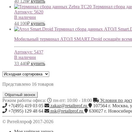
40 128
₽
купить
Терминал сбора да
Артикул:
5620
В наличии
44 100
₽
купить
Терминал сбора данных АТОЛ Smart.D
Мобильный терминал АТОЛ SMART.Droid оснащён всеми н
Артикул:
5437
В наличии
33 440
₽
купить
Представлено 16 товаров
Обратный звонок
Режим работы офиса:
пн-пт: 10:00 - 18:00
Условия по дост
+7(495) 419 03 05
zakaz@retailprof.ru
107564
г.
Москва
,
у
+7(995) 129 48 64
nsk@retailprof.ru
630027
г.
Новосибир
© Ритейлпроф 2017-2026
Моя учётная запись