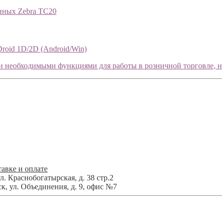
нных Zebra TC20
roid 1D/2D (Android/Win)
еобходимыми функциями для работы в розничной торговле, на с
авке и оплате
л. Краснобогатырская, д. 38 стр.2
ск
,
ул. Объединения, д. 9, офис №7