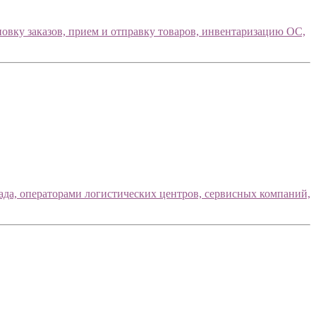
овку заказов, прием и отправку товаров, инвентаризацию ОС,
ада, операторами логистических центров, сервисных компаний,