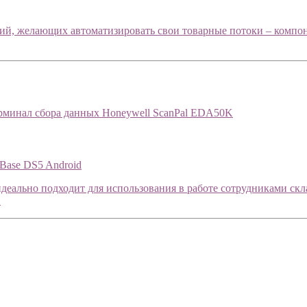
тий, желающих автоматизировать свои товарные потоки – компон
рминал сбора данных Honeywell ScanPal EDA50K
Base DS5 Android
еально подходит для использования в работе сотрудниками скл
.