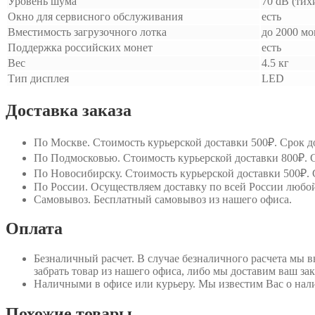
Уровень шума
70 dB (тих
Окно для сервисного обслуживания
есть
Вместимость загрузочного лотка
до 2000 мо
Поддержка российских монет
есть
Вес
4.5 кг
Тип дисплея
LED
Доставка заказа
По Москве
. Стоимость курьерской доставки 500₽. Срок до
По Подмосковью
. Стоимость курьерской доставки 800₽. С
По Новосибирску
. Стоимость курьерской доставки 500₽. 
По России
. Осуществляем доставку по всей России любо
Самовывоз
. Бесплатный самовывоз из нашего офиса.
Оплата
Безналичный расчет
. В случае безналичного расчета мы 
забрать товар из нашего офиса, либо мы доставим ваш зак
Наличными в офисе или курьеру
. Мы известим Вас о нал
Похожие товары