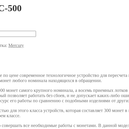
C-500
тка:
Mercury
е по цене современное технологичное устройство для пересчета
 монет любого номинала находящихся в обращении.
000 монет самого крупного номинала, а восемь приемных лотков
ый позволяет работать без сбоев, и не допускает каких-либо ош
есурс его работы по сравнению с подобными изделиями от други
тью для этого класса устройств, которая составляет 300 монет в
ем классе.
о совершать все необходимые работы с монетами. В данной моде