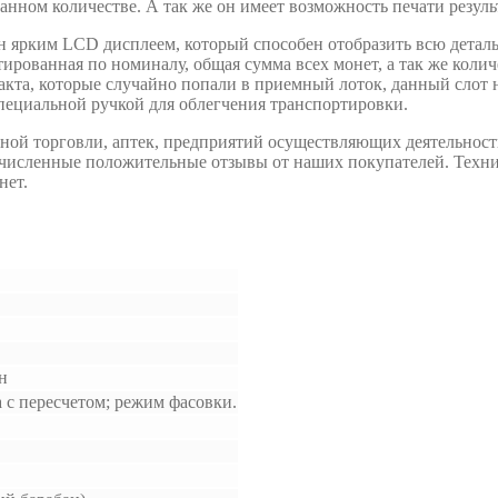
нном количестве. А так же он имеет возможность печати резуль
н ярким LCD дисплеем, который способен отобразить всю детал
ированная по номиналу, общая сумма всех монет, а так же колич
акта, которые случайно попали в приемный лоток, данный слот 
пециальной ручкой для облегчения транспортировки.
чной торговли, аптек, предприятий осуществляющих деятельност
очисленные положительные отзывы от наших покупателей. Техни
нет.
н
 с пересчетом; режим фасовки.