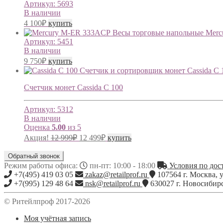
Артикул:
5693
В наличии
4 100
₽
купить
Весы торговые напольные Me
Артикул:
5451
В наличии
9 750
₽
купить
Счетчик и сортировщик монет Cassida C 
Счетчик монет Cassida C 100
Артикул:
5312
В наличии
Оценка
5.00
из 5
Акция!
12 999
₽
12 499
₽
купить
Обратный звонок
Режим работы офиса:
пн-пт: 10:00 - 18:00
Условия по дост
+7(495) 419 03 05
zakaz@retailprof.ru
107564
г.
Москва
,
у
+7(995) 129 48 64
nsk@retailprof.ru
630027
г.
Новосибир
© Ритейлпроф 2017-2026
Моя учётная запись