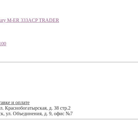
rcury M-ER 333ACP TRADER
100
авке и оплате
л. Краснобогатырская, д. 38 стр.2
ск
,
ул. Объединения, д. 9, офис №7