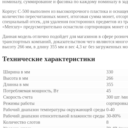
номиналу, суммирование и фасовка по каждому номиналу в зада
Корпус C-500 выполнен из высокопрочного пластика и оснаще
количество пересчитанных монет, итоговая сумма монет, отсорт
специальный отсек, для удаления посторонних предметов из тр
«Mercury» предусмотрительно оснастили сортировщик монет с
Данная модель отлично подойдет для магазинов в сфере розни
транспортных компаний, доказательством чего являются мног
высоту 266 мм, в длину 355 мм и вес 4,3 кг без загруженных мо
Технические характеристики
Ширина в мм
330
Высота в мм
266
Длинна в мм
355
Потребляемая мощность, Вт
45
Скорость счета
300 шт /ми
Режимы работы
сортировка
Рабочий диапазон температуры окружающей среды
0-40
Рабочий диапазон относительной влажности среды
30-80%
Количество слотов
8