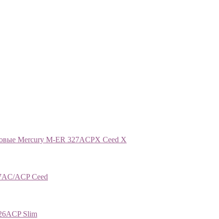
говые Mercury M-ER 327ACPХ Ceed Х
27AC/ACP Ceed
26ACP Slim