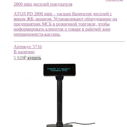
2800 mini дисплей покупателя
АТОЛ PD 2800 mini – vacuum fluorescent дисплей с
ярким ЖК-экраном. Устанавливают оборудование на
предприятиях МСБ в розничной торговле, чтобы
информировать клиентов о товаре в рабочей зоне
операциониста-кассира.
Артикул:
5716
В наличии
5 928
₽
купить