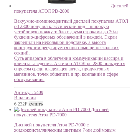
Дисплей
покупателя АТОЛ PD-2800
Вакуумно-люминесцентный дисплей покупателя АТОЛ
pd 2800 получил классический вид – широкую
устойчивую ножку, табло с двумя строками до 20-и
буквенно-цифровых обозначений в каждой. Экран
закрепили на небольшой подставке, а высота
конструкции регулируется при помощи нескольких
секций.
Суть аппарата в облегчении коммуникации кассира и
клиента заведения. Активно АТОЛ pd 2800 пользуется
спросом среди владельцев аптек, продуктовых
магазинов, точек общепита и пр. компаний в сфере
обслуживания.
Артикул:
5409
В наличии
6 232
₽
купить
Дисплей
покупателя Атол PD-7000
Дисплей покупателя Атол PD-7000 c
жидкокристаллическим цветным 7-ми дюймовым