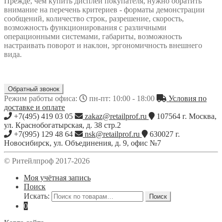
Прежде, чем купить дисплей покупателя, нужно обратить
внимание на перечень критериев - форматы демонстрации
сообщений, количество строк, разрешение, скорость,
возможность функционирования с различными
операционными системами, габариты, возможность
настраивать поворот и наклон, эргономичность внешнего
вида.
Обратный звонок
Режим работы офиса:
пн-пт: 10:00 - 18:00
Условия по
доставке и оплате
+7(495) 419 03 05
zakaz@retailprof.ru
107564
г.
Москва
,
ул. Краснобогатырская, д. 38 стр.2
+7(995) 129 48 64
nsk@retailprof.ru
630027
г.
Новосибирск
,
ул. Объединения, д. 9, офис №7
© Ритейлпроф 2017-2026
Моя учётная запись
Поиск
Искать:
Поиск
0