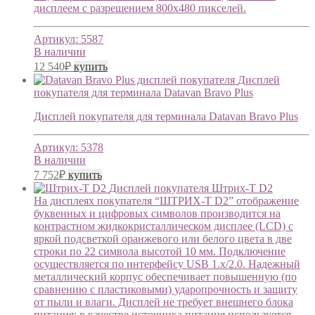
дисплеем с разрешением 800х480 пикселей.
Артикул:
5587
В наличии
12 540
₽
купить
Дисплей
покупателя для терминала Datavan Bravo Plus
Дисплей покупателя для терминала Datavan Bravo Plus
Артикул:
5378
В наличии
7 752
₽
купить
Дисплей покупателя Штрих-T D2
На дисплеях покупателя “ШТРИХ-Т D2” отображение
буквенных и цифровых символов производится на
контрастном жидкокристаллическом дисплее (LCD) с
яркой подсветкой оранжевого или белого цвета в две
строки по 22 символа высотой 10 мм. Подключение
осуществляется по интерфейсу USB 1.х/2.0. Надежный
металлический корпус обеспечивает повышенную (по
сравнению с пластиковыми) ударопрочность и защиту
от пыли и влаги. Дисплей не требует внешнего блока
питания: в качестве источника питания используется