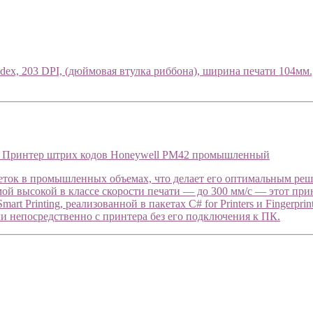
 203 DPI, (дюймовая втулка риббона), ширина печати 104мм., 
Принтер штрих кодов Honeywell PM42 промышленный
ток в промышленных объемах, что делает его оптимальным решен
самой высокой в классе скорости печати — до 300 мм/с — этот п
t Printing, реализованной в пакетах C# for Printers и Fingerpri
ми непосредственно с принтера без его подключения к ПК.