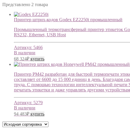
Представлено 2 товара
Принтер штрих-кодов Godex EZ2250i промышленный
Промышленный термотрансферный принтер этикеток Godex,
RS232, Ethernet, USB Host
Артикул:
5466
В наличии
68 324
₽
купить
Принтер PM42 разработан для быстрой термопечати этике
составляет от 6600 до 15 000 единиц в день. Благодаря 
труда. С помощью технологии интеллектуальной печати Smar
печатать этикетки и даже управлять другими устройства
Артикул:
5279
В наличии
94 483
₽
купить