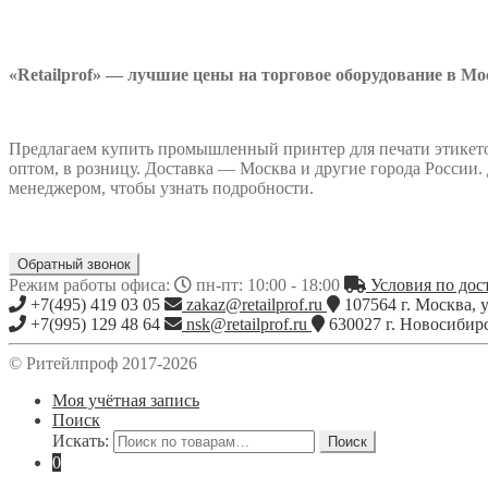
«Retailprof»
— лучшие цены на торговое оборудование в Мо
Предлагаем купить промышленный принтер для печати этикето
оптом, в розницу. Доставка — Москва и другие города России
менеджером, чтобы узнать подробности.
Обратный звонок
Режим работы офиса:
пн-пт: 10:00 - 18:00
Условия по дост
+7(495) 419 03 05
zakaz@retailprof.ru
107564
г.
Москва
,
у
+7(995) 129 48 64
nsk@retailprof.ru
630027
г.
Новосибир
© Ритейлпроф 2017-2026
Моя учётная запись
Поиск
Искать:
Поиск
0