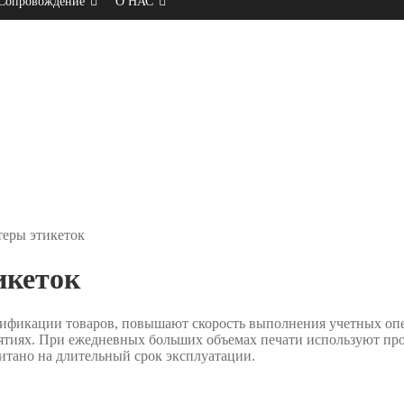
Сопровождение
О НАС
еры этикеток
икеток
ификации товаров, повышают скорость выполнения учетных опе
иятиях. При ежедневных больших объемах печати используют п
итано на длительный срок эксплуатации.