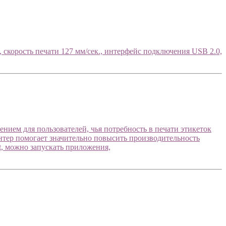
скорость печати 127 мм/сек., интерфейс подключения USB 2.0,
ием для пользователей, чья потребность в печати этикеток
ринтер помогает значительно повысить производительность
nt, можно запускать приложения,