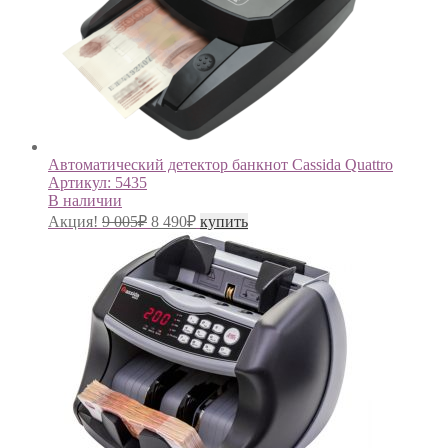
Автоматический детектор банкнот Cassida Quattro
Артикул:
5435
В наличии
Акция!
9 005
₽
8 490
₽
купить