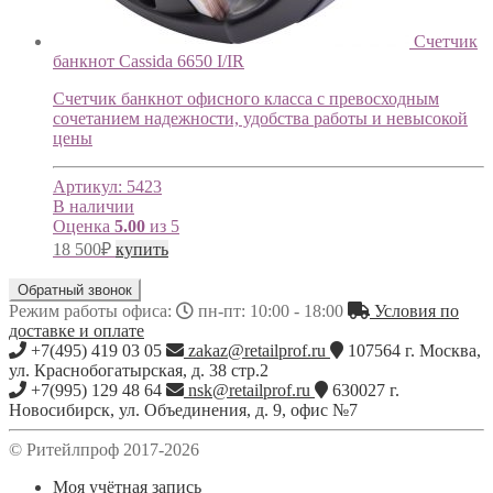
Счетчик
банкнот Cassida 6650 I/IR
Счетчик банкнот офисного класса с превосходным
сочетанием надежности, удобства работы и невысокой
цены
Артикул:
5423
В наличии
Оценка
5.00
из 5
18 500
₽
купить
Обратный звонок
Режим работы офиса:
пн-пт: 10:00 - 18:00
Условия по
доставке и оплате
+7(495) 419 03 05
zakaz@retailprof.ru
107564
г.
Москва
,
ул. Краснобогатырская, д. 38 стр.2
+7(995) 129 48 64
nsk@retailprof.ru
630027
г.
Новосибирск
,
ул. Объединения, д. 9, офис №7
© Ритейлпроф 2017-2026
Моя учётная запись