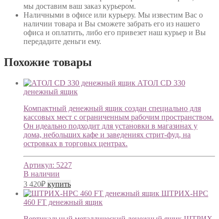
мы доставим ваш заказ курьером.
Наличными в офисе или курьеру
. Мы известим Вас о
наличии товара и Вы сможете забрать его из нашего
офиса и оплатить, либо его привезет наш курьер и Вы
передадите деньги ему.
Похожие товары
АТОЛ CD 330
денежный ящик
Компактный денежный ящик создан специально для
кассовых мест с ограниченным рабочим пространством.
Он идеально подходит для установки в магазинах у
дома, небольших кафе и заведениях стрит-фуд, на
островках в торговых центрах.
Артикул:
5227
В наличии
3 420
₽
купить
ШТРИХ-HPC
460 FT денежный ящик
Вертикальный металлический денежный ящик ШТРИХ-