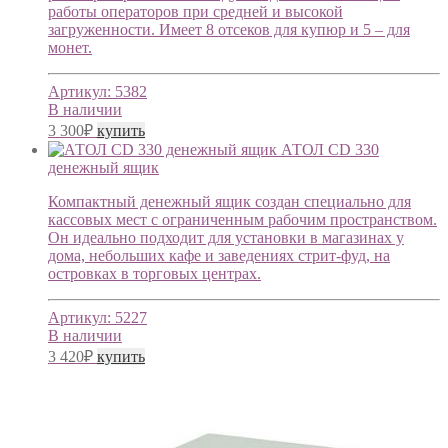
работы операторов при средней и высокой
загруженности. Имеет 8 отсеков для купюр и 5 – для
монет.
Артикул:
5382
В наличии
3 300
₽
купить
АТОЛ CD 330
денежный ящик
Компактный денежный ящик создан специально для
кассовых мест с ограниченным рабочим пространством.
Он идеально подходит для установки в магазинах у
дома, небольших кафе и заведениях стрит-фуд, на
островках в торговых центрах.
Артикул:
5227
В наличии
3 420
₽
купить