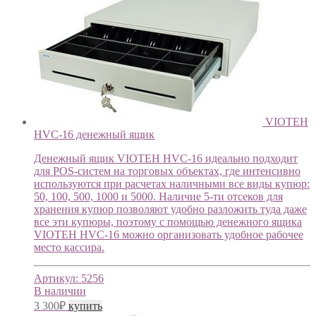
VIOTEH
HVC-16 денежный ящик
Денежный ящик VIOTEH HVC-16 идеально подходит
для POS-систем на торговых объектах, где интенсивно
используются при расчетах наличными все виды купюр:
50, 100, 500, 1000 и 5000. Наличие 5-ти отсеков для
хранения купюр позволяют удобно разложить туда даже
все эти купюры, поэтому с помощью денежного ящика
VIOTEH HVC-16 можно организовать удобное рабочее
место кассира.
Артикул:
5256
В наличии
3 300
₽
купить