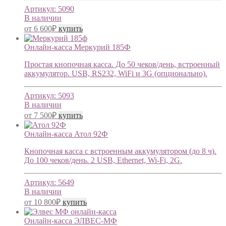
Артикул:
5090
В наличии
от
6 600
₽
купить
Онлайн-касса Меркурий 185Ф
Простая кнопочная касса. До 50 чеков/день, встроенный
аккумулятор. USB, RS232, WiFi и 3G (опционально).
Артикул:
5093
В наличии
от
7 500
₽
купить
Онлайн-касса Атол 92Ф
Кнопочная касса с встроенным аккумулятором (до 8 ч).
До 100 чеков/день. 2 USB, Ethernet, Wi-Fi, 2G.
Артикул:
5649
В наличии
от
10 800
₽
купить
Онлайн-касса ЭЛВЕС-МФ