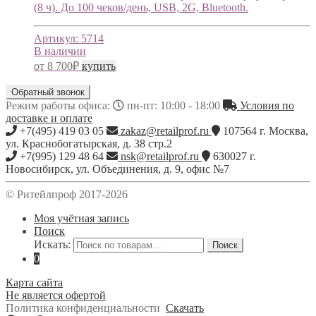
(8 ч). До 100 чеков/день, USB, 2G, Bluetooth.
Артикул:
5714
В наличии
от
8 700
₽
купить
Обратный звонок
Режим работы офиса:
пн-пт: 10:00 - 18:00
Условия по
доставке и оплате
+7(495) 419 03 05
zakaz@retailprof.ru
107564
г.
Москва
,
ул. Краснобогатырская, д. 38 стр.2
+7(995) 129 48 64
nsk@retailprof.ru
630027
г.
Новосибирск
,
ул. Объединения, д. 9, офис №7
© Ритейлпроф 2017-2026
Моя учётная запись
Поиск
Искать:
Поиск
0
Карта сайта
Не является офертой
Политика конфиденциальности
Скачать