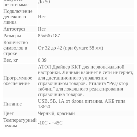
До 50
печати мм/с
Подключение
денежного
Нет
ящика
Автоотрез
Нет
Размеры
85х66х187
Количество
символов в
От 32 до 42 (при бумаге 58 мм)
строке
Вес, кг
0,39
АТОЛ Драйвер ККТ для первоначальной
настройки. Личный кабинет в сети интернет,
Программное
для дистанционного управления
обеспечение
справочником товаров. Утилита “Редактор
таблиц” для локального редактирования
справочника товаров.
USB, 5В, 1А от блока питания, АКБ типа
Питание
18650
Цвет
Черный, красный
Температурный
-10С - +45С
режим