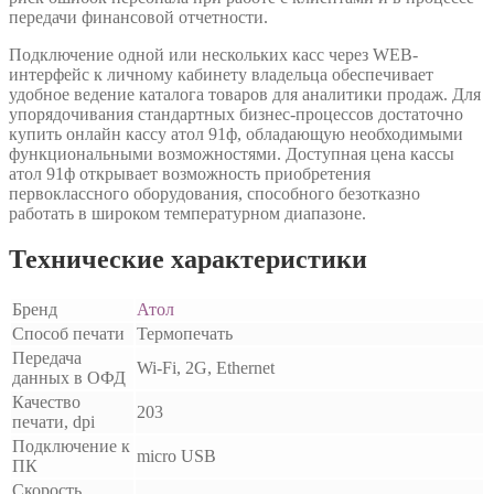
передачи финансовой отчетности.
Подключение одной или нескольких касс через WEB-
интерфейс к личному кабинету владельца обеспечивает
удобное ведение каталога товаров для аналитики продаж. Для
упорядочивания стандартных бизнес-процессов достаточно
купить онлайн кассу атол 91ф, обладающую необходимыми
функциональными возможностями. Доступная цена кассы
атол 91ф открывает возможность приобретения
первоклассного оборудования, способного безотказно
работать в широком температурном диапазоне.
Технические характеристики
Бренд
Атол
Способ печати
Термопечать
Передача
Wi-Fi, 2G, Ethernet
данных в ОФД
Качество
203
печати, dpi
Подключение к
micro USB
ПК
Скорость