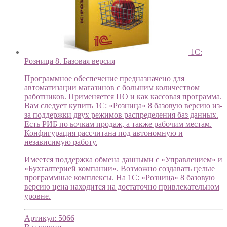
1С:
Розница 8. Базовая версия
Программное обеспечение предназначено для
автоматизации магазинов с большим количеством
работников. Применяется ПО и как кассовая программа.
Вам следует купить 1С: «Розница» 8 базовую версию из-
за поддержки двух режимов распределения баз данных.
Есть РИБ по ьочкам продаж, а также рабочим местам.
Конфигурация рассчитана под автономную и
независимую работу.
Имеется поддержка обмена данными с «Управлением» и
«Бухгалтерией компании». Возможно создавать целые
программные комплексы. На 1С: «Розница» 8 базовую
версию цена находится на достаточно привлекательном
уровне.
Артикул:
5066