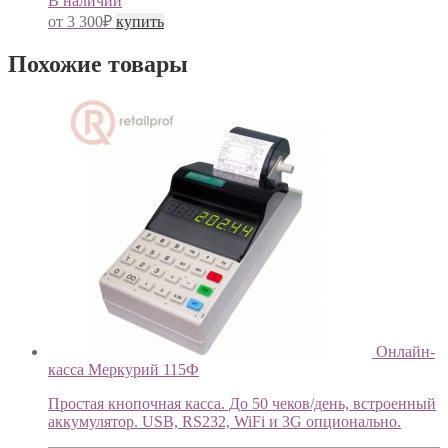
В наличии
от
3 300
₽
купить
Похожие товары
Онлайн-
касса Меркурий 115Ф
Простая кнопочная касса. До 50 чеков/день, встроенный
аккумулятор. USB, RS232, WiFi и 3G опционально.