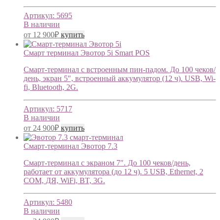
Артикул:
5695
В наличии
от
12 900
₽
купить
Смарт терминал Эвотор 5i Smart POS
Смарт-терминал с встроенным пин-падом. До 100 чеков/
день, экран 5″, встроенный аккумулятор (12 ч). USB, Wi-
fi, Bluetooth, 2G.
Артикул:
5717
В наличии
от
24 900
₽
купить
Смарт-терминал Эвотор 7.3
Смарт-терминал с экраном 7″. До 100 чеков/день,
работает от аккумулятора (до 12 ч). 5 USB, Ethernet, 2
COM, ДЯ, WiFi, BT, 3G.
Артикул:
5480
В наличии