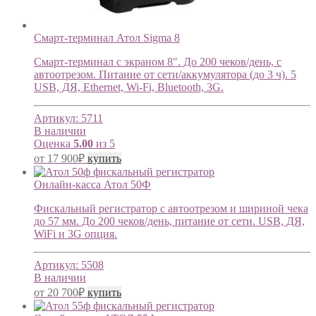
Cмарт-терминал Атол Sigma 8
Смарт-терминал с экраном 8″. До 200 чеков/день, с
автоотрезом. Питание от сети/аккумулятора (до 3 ч). 5
USB, ДЯ, Ethernet, Wi-Fi, Bluetooth, 3G.
Артикул:
5711
В наличии
Оценка
5.00
из 5
от
17 900
₽
купить
Онлайн-касса Атол 50Ф
Фискальный регистратор с автоотрезом и шириной чека
до 57 мм. До 200 чеков/день, питание от сети. USB, ДЯ,
WiFi и 3G опция.
Артикул:
5508
В наличии
от
20 700
₽
купить