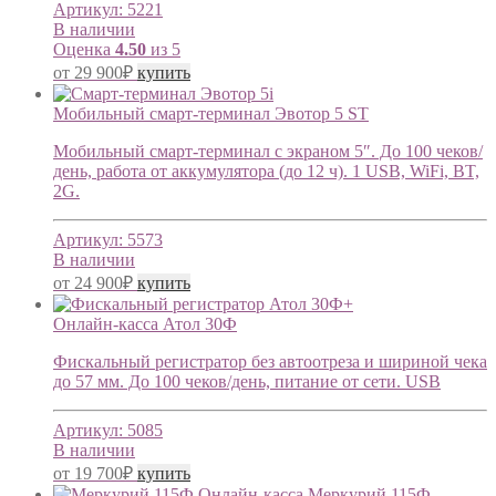
Артикул:
5221
В наличии
Оценка
4.50
из 5
от
29 900
₽
купить
Мобильный смарт-терминал Эвотор 5 ST
Мобильный смарт-терминал с экраном 5″. До 100 чеков/
день, работа от аккумулятора (до 12 ч). 1 USB, WiFi, BT,
2G.
Артикул:
5573
В наличии
от
24 900
₽
купить
Онлайн-касса Атол 30Ф
Фискальный регистратор без автоотреза и шириной чека
до 57 мм. До 100 чеков/день, питание от сети. USB
Артикул:
5085
В наличии
от
19 700
₽
купить
Онлайн-касса Меркурий 115Ф