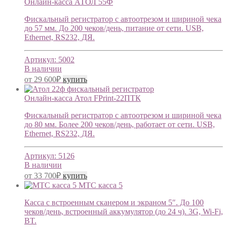
Онлайн-касса АТОЛ 55Ф
Фискальный регистратор с автоотрезом и шириной чека
до 57 мм. До 200 чеков/день, питание от сети. USB,
Ethernet, RS232, ДЯ.
Артикул:
5002
В наличии
от
29 600
₽
купить
Онлайн-касса Атол FPrint-22ПТК
Фискальный регистратор с автоотрезом и шириной чека
до 80 мм. Более 200 чеков/день, работает от сети. USB,
Ethernet, RS232, ДЯ.
Артикул:
5126
В наличии
от
33 700
₽
купить
МТС касса 5
Касса с встроенным сканером и экраном 5″. До 100
чеков/день, встроенный аккумулятор (до 24 ч). 3G, Wi-Fi,
BT.