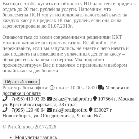
Выходит, чтобы купить онлайн-кассу ИП на патенте придется
отдать до 20 тыс. рублей за услуги. Напомним, что
бизнесмены ПСН могут использовать налоговый вычет за
каждую кассу в пределах 18 тыс. рублей, если она была
зарегистрирована до 01.07.2019г.
Ознакомиться со всеми современными решениями ККТ
можно в каталоге интернет-магазина Retailprof.ru. Не
переживайте, если вы запутались, не знаете с чего начать и
как подавать на возмещение уплаченных денег за кассу –
обращайтесь к нашим экспертам. Мы подробно
проконсультируем Вас и поможем с правильным выбором
онлайн-кассы для бизнеса.
Обратный звонок
Режим работы офиса:
пн-пт: 10:00 - 18:00
Условия по
доставке и оплате
+7(495) 419 03 05
zakaz@retailprof.ru
107564
г.
Москва
,
ул. Краснобогатырская, д. 38 стр.2
+7(995) 129 48 64
nsk@retailprof.ru
630027
г.
Новосибирск
,
ул. Объединения, д. 9, офис №7
© Ритейлпроф 2017-2026
Моя учётная запись