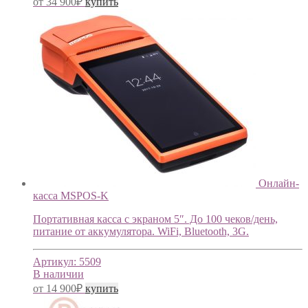
от
34 900
₽
купить
Онлайн-
касса MSPOS-K
Портативная касса с экраном 5″. До 100 чеков/день,
питание от аккумулятора. WiFi, Bluetooth, 3G.
Артикул:
5509
В наличии
от
14 900
₽
купить