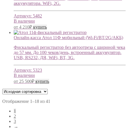
аккумулятора. WiFi, 2G.
Артикул:
5482
В наличии
от
4 210
₽
купить
Онлайн-касса Атол 11Ф мобильный (Wi-Fi/BT/2G/АКБ)
Фискальный регистратор без автоотреза с шириной чека
до 57 мм. До 100 чеков/день, встроенный аккумулятор.
USB, RS232, ДЯ, WiFi, BT, 3G.
Артикул:
5323
В наличии
от
25 500
₽
купить
Отображение 1–18 из 41
1
2
3
→