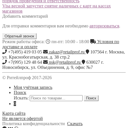
порядок проведения и ответственность
Visa весной запустит снятие наличных с карт на кассах
магазинов
Добавить комментарий
Для отправки комментария вам необходимо
авторизоваться
.
Обратный звонок
Режим работы офиса:
пн-пт: 10:00 - 18:00
Условия по
доставке и оплате
+7(495) 419 03 05
zakaz@retailprof.ru
107564
г.
Москва
,
ул. Краснобогатырская, д. 38 стр.2
+7(995) 129 48 64
nsk@retailprof.ru
630027
г.
Новосибирск
,
ул. Объединения, д. 9, офис №7
© Ритейлпроф 2017-2026
Моя учётная запись
Поиск
Искать:
Поиск
0
Карта сайта
Не является офертой
Политика конфиденциальности
Скачать