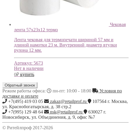
Чековая
лента 57х23х12 термо
Лента чековая для термопечати шириной 57 мм и
длиной намотки 23 м. Внутренний диаметр втулки
рулона 12 мм.
Артикул:
5673
Нет в наличии
0
₽
купить
Обратный звонок
Режим работы офиса:
пн-пт: 10:00 - 18:00
Условия по
доставке и оплате
+7(495) 419 03 05
zakaz@retailprof.ru
107564
г.
Москва
,
ул. Краснобогатырская, д. 38 стр.2
+7(995) 129 48 64
nsk@retailprof.ru
630027
г.
Новосибирск
,
ул. Объединения, д. 9, офис №7
© Ритейлпроф 2017-2026