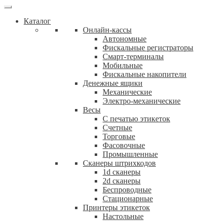
Каталог
Онлайн-кассы
Автономные
Фискальные регистраторы
Смарт-терминалы
Мобильные
Фискальныe накопители
Денежные ящики
Механические
Электро-механические
Весы
С печатью этикеток
Счетные
Торговые
Фасовочные
Промышленные
Сканеры штрихкодов
1d сканеры
2d сканеры
Беспроводные
Стационарные
Принтеры этикеток
Настольные