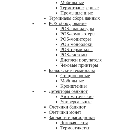
Мобильные
Термотрансферные
Промышленные
Терминалы сбора данных
POS-оборудование
POS-клавиатуры
POS-компьютеры
POS-мониторы
POS-моноблоки
POS-терминалы
POS-системы
Дисплеи покупателя
Чековые принтеры
Банковские терминалы
Стационарные
Мобильные
Кронштейны
Детекторы банкнот
Автоматические
Универсальные
Счетчики банкнот
Счетчики монет
Запчасти и расходники
Чековая лента
Термоэтикетки