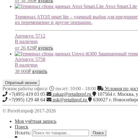
от
38 380
₽
купить
Атол Smart.Lite
Терминал АТОЛ smart lite – удачный выбор для предприя
их перемещение и другие операции.
Артикул:
5712
В наличии
от
26 828
₽
купить
Защищенный терми
Артикул:
5758
В наличии
38 000
₽
купить
Обратный звонок
Режим работы офиса:
пн-пт: 10:00 - 18:00
Условия по дост
+7(495) 419 03 05
zakaz@retailprof.ru
107564
г.
Москва
,
у
+7(995) 129 48 64
nsk@retailprof.ru
630027
г.
Новосибир
© Ритейлпроф 2017-2026
Моя учётная запись
Поиск
Искать:
Поиск