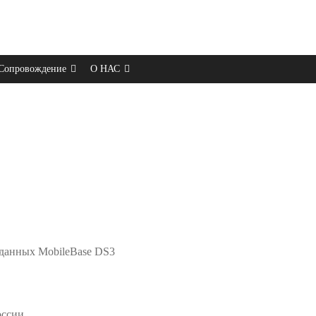
Сопровождение
О НАС
 данных MobileBase DS3
оссии.