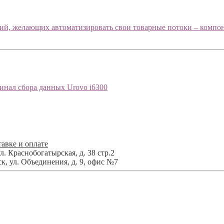
тий, желающих автоматизировать свои товарные потоки – компон
нал сбора данных Urovo i6300
авке и оплате
л. Краснобогатырская, д. 38 стр.2
ск
,
ул. Объединения, д. 9, офис №7