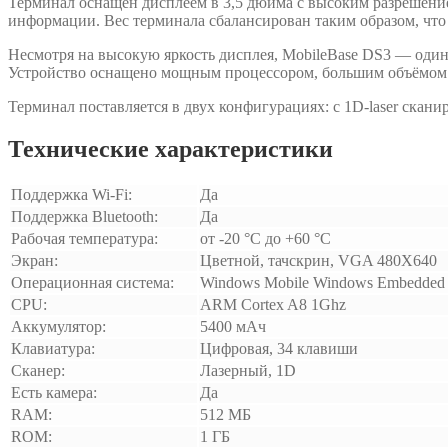
Терминал оснащён дисплеем в 3,5 дюйма с высоким разрешение
информации. Вес терминала сбалансирован таким образом, что 
Несмотря на высокую яркость дисплея, MobileBase DS3 — один
Устройство оснащено мощным процессором, большим объёмом о
Терминал поставляется в двух конфигурациях: с 1D-laser скан
Технические характеристики
Поддержка Wi-Fi:
Да
Поддержка Bluetooth:
Да
Рабочая температура:
от -20 °C до +60 °C
Экран:
Цветной, тачскрин, VGA 480X640
Операционная система:
Windows Mobile Windows Embedded 
CPU:
ARM Cortex A8 1Ghz
Аккумулятор:
5400 мАч
Клавиатура:
Цифровая, 34 клавиши
Сканер:
Лазерный, 1D
Есть камера:
Да
RAM:
512 МБ
ROM:
1 ГБ