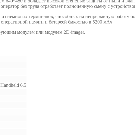
м 640*480 и обладает высокой степенью защиты от пыли и влаги
оператор без труда отработает полноценную смену с устройством
 из немногих терминалов, способных на непрерывную работу бол
перативной памяти и батареей ёмкостью в 5200 мАч.
ирующим модулем или модулем 2D-imager.
Handheld 6.5