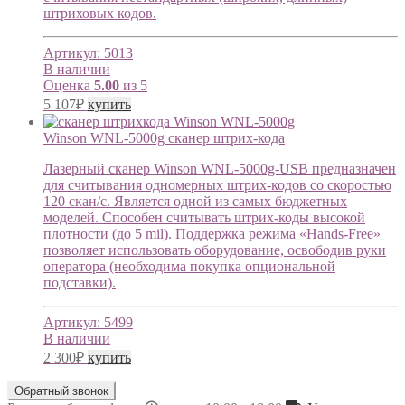
штриховых кодов.
Артикул:
5013
В наличии
Оценка
5.00
из 5
5 107
₽
купить
Winson WNL-5000g cканер штрих-кода
Лазерный сканер Winson WNL-5000g-USB предназначен
для считывания одномерных штрих-кодов со скоростью
120 скан/с. Является одной из самых бюджетных
моделей. Способен считывать штрих-коды высокой
плотности (до 5 mil). Поддержка режима «Hands-Free»
позволяет использовать оборудование, освободив руки
оператора (необходима покупка опциональной
подставки).
Артикул:
5499
В наличии
2 300
₽
купить
Обратный звонок