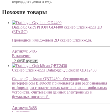
передадите деньги ему.
Похожие товары
Datalogic GRYPHON GD4400 cканер штрих-кода 2D
(ЕГАИС)
Проводной имиджевый 2D сканер штрихкода.
Артикул:
5485
В наличии
12 685
₽
купить
Сканер штрих-кода Datalogic Quickscan QBT2430
Сканер Quickscan QBT2430 с беспроводным
интерфейсом Bleutooth применяется для распознавания
информации с пластиковых карт и экранов мобильных
устройств, считывания данных электронных и
бумажных носителей.
Артикул:
5488