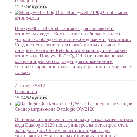
В наличии
15 336
₽
купить
Honeywell 7190g Orbit cканер
штрих-кода
Honeywell 7120 Orbit – аппарат для считывания
штриховых кодов. Компактное и небольшого веса
устройство обладает всеми необходимыми функциями.
Создан специально для малогабаритных столов. В
интернет-магазине Retailprof.ru можно купить сканер
штрих кода Honeywell 7190g Orbit по низким ценам,
который идеально подойдет для применения в
специализированных магазинах и розничных торговых
точках.
Артикул:
5412
В наличии
15 048
₽
купить
Сканер штрих-кода Datalogic QW2120
Основные отличительные преимущества сканера штрих
кода Datalogic 2120 цена, универсальность, простота в
эксплуатации. Оптимальный инструмент для
считывания нестандартных (широких, длинных)