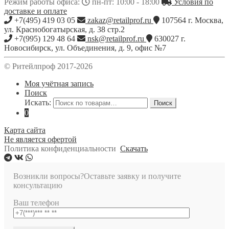
Режим работы офиса:
пн-пт: 10:00 - 18:00
Условия по
доставке и оплате
+7(495) 419 03 05
zakaz@retailprof.ru
107564
г.
Москва
,
ул. Краснобогатырская, д. 38 стр.2
+7(995) 129 48 64
nsk@retailprof.ru
630027
г.
Новосибирск
,
ул. Объединения, д. 9, офис №7
© Ритейлпроф 2017-2026
Моя учётная запись
Поиск
Искать:
Поиск
0
Карта сайта
Не является офертой
Политика конфиденциальности
Скачать
Возникли вопросы?
Оставьте заявку и получите
консультацию
Ваш телефон