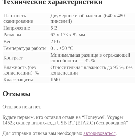
Технические характеристики
Плотность
Двумерное изображение (640 x 480
сканирование
пикселей)
Напряжение
5 В
Размеры
62 x 173 x 82 мм
Вес
210 г
Температура работы
0 ... +50 °C
Минимальная разница в отражающей
Контраст
способности — 35 %
Влажность (без
Относительная влажность до 95 %, без
конденсации), %
конденсации
Класс защиты
IP40
Отзывы
Отзывов пока нет.
Будьте первым, кто оставил отзыв на “Honeywell Voyager
1452g cканер штрих-кода USB BT (ЕГАИС) беспроводной”
Для отправки отзыва вам необходимо
авторизоваться
.