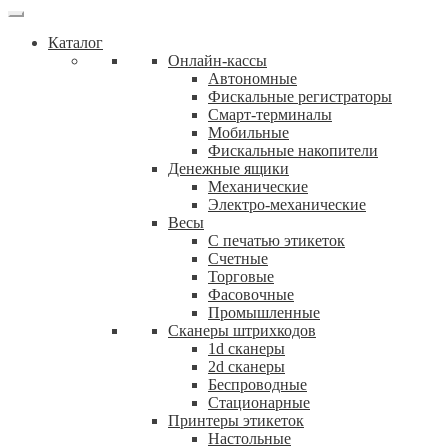
Каталог
Онлайн-кассы
Автономные
Фискальные регистраторы
Смарт-терминалы
Мобильные
Фискальныe накопители
Денежные ящики
Механические
Электро-механические
Весы
С печатью этикеток
Счетные
Торговые
Фасовочные
Промышленные
Сканеры штрихкодов
1d сканеры
2d сканеры
Беспроводные
Стационарные
Принтеры этикеток
Настольные