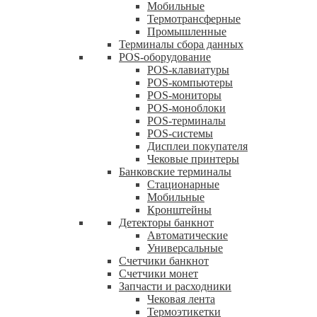
Мобильные
Термотрансферные
Промышленные
Терминалы сбора данных
POS-оборудование
POS-клавиатуры
POS-компьютеры
POS-мониторы
POS-моноблоки
POS-терминалы
POS-системы
Дисплеи покупателя
Чековые принтеры
Банковские терминалы
Стационарные
Мобильные
Кронштейны
Детекторы банкнот
Автоматические
Универсальные
Счетчики банкнот
Счетчики монет
Запчасти и расходники
Чековая лента
Термоэтикетки