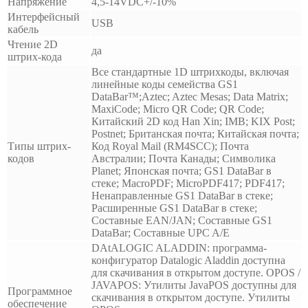
Напряжение
4,5-14VDC+/-10%
Интерфейсный
USB
кабель
Чтение 2D
да
штрих-кода
Все стандартные 1D штрихкоды, включая
линейные коды семейства GS1
DataBar™;Aztec; Aztec Mesas; Data Matrix;
MaxiCode; Micro QR Code; QR Code;
Китайский 2D код Han Xin; IMB; KIX Post;
Postnet; Британская почта; Китайская почта;
Типы штрих-
Код Royal Mail (RM4SCC); Почта
кодов
Австралии; Почта Канады; Символика
Planet; Японская почта; GS1 DataBar в
стеке; MacroPDF; MicroPDF417; PDF417;
Ненаправленные GS1 DataBar в стеке;
Расширенные GS1 DataBar в стеке;
Составные EAN/JAN; Составные GS1
DataBar; Составные UPC A/E
DAtALOGIC ALADDIN: программа-
конфигуратор Datalogic Aladdin доступна
для скачивания в открытом доступе. OPOS /
JAVAPOS: Утилиты JavaPOS доступны для
Программное
скачивания в открытом доступе. Утилиты
обеспечение