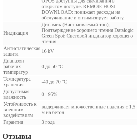
OPOS доступны для скачивания в
открытом доступе. REMOtE HOSt
DOWNLOAD: понижает расходы на
обслуживание и оптимизирует работу.
Динамик (Настраиваемый тон);
Подтверждение хорошего чтения Datalogic
Индикация
Green Spot; Световой индикатор хорошего
чтения
Антистатическая
16 kV
защита
Диапазон
рабочих
0 до 50 °C
температур
Температура
-40 до 70 °C
хранения
Допустимая
0 - 95%
влажность
Устойчивость к
выдерживает множественные падения с 1,5
внешним
м на бетон
воздействиям
Гарантия
3 года
Отзывы