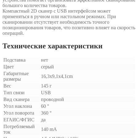
большого количества товаров.
Компактный 2D сканер с USB интерфейсом может
применяться в ручном или настольном режимах. При
сканировании отсутствует необходимость точного
позиционирования товаров, что позитивно влияет на скорость
операций.
Технические характеристики
Подставка
нет
Цвет
серый
Габаритные
16,3x9,1x4,1cm
размеры
Вес
145 г
Тип связи
USB
Вид сканера
проводной
Угол наклона
60 °
Угол поворота
360 °
ЕГАИС/ФГИС
да
Потребляемый
140 mA
ток