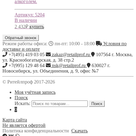
алкоголем.
Артикул:
5204
В наличии
2 432
₽
купить
Обратный звонок
Режим работы офиса:
пн-пт: 10:00 - 18:00
Условия по
доставке и оплате
+7(495) 419 03 05
zakaz@retailprof.ru
107564
г.
Москва
,
ул. Краснобогатырская, д. 38 стр.2
+7(995) 129 48 64
nsk@retailprof.ru
630027
г.
Новосибирск
,
ул. Объединения, д. 9, офис №7
© Ритейлпроф 2017-2026
Моя учётная запись
Поиск
Искать:
Поиск
0
Карта сайта
Не является офертой
Политика конфиденциальности
Скачать