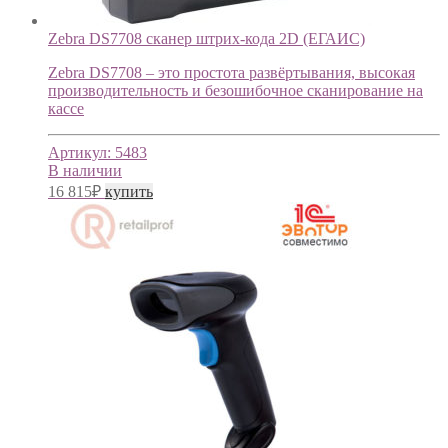
Zebra DS7708 cканер штрих-кода 2D (ЕГАИС)
Zebra DS7708 – это простота развёртывания, высокая
производительность и безошибочное сканирование на
кассе
Артикул:
5483
В наличии
16 815
₽
купить