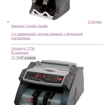
Cчетчик
банкнот Cassida Apollo
2-х карманный счетчик банкнот с функцией
сортировки.
Артикул:
5750
В наличии
53 500
₽
купить