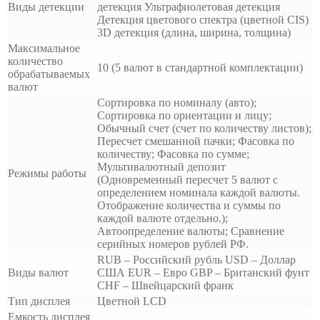
Виды детекции
детекция Ультрафиолетовая детекция
Детекция цветового спектра (цветной СIS)
3D детекция (длина, ширина, толщина)
Максимальное
количество
10 (5 валют в стандартной комплектации)
обрабатываемых
валют
Сортировка по номиналу (авто);
Сортировка по ориентации и лицу;
Обычный счет (счет по количеству листов);
Пересчет смешанной пачки; Фасовка по
количеству; Фасовка по сумме;
Мультивалютный депозит
Режимы работы
(Одновременный пересчет 5 валют с
определением номинала каждой валюты.
Отображение количества и суммы по
каждой валюте отдельно.);
Автоопределение валюты; Сравнение
серийных номеров рублей РФ.
RUB – Российский рубль USD – Доллар
Виды валют
США EUR – Евро GBP – Британский фунт
CHF – Швейцарский франк
Тип дисплея
Цветной LCD
Емкость дисплея