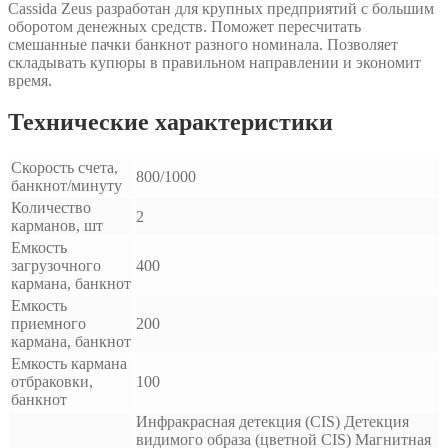
Cassida Zeus разработан для крупных предприятий с большим
оборотом денежных средств. Поможет пересчитать
смешанные пачки банкнот разного номинала. Позволяет
складывать купюры в правильном направлении и экономит
время.
Технические характеристики
Скорость счета,
800/1000
банкнот/минуту
Количество
2
карманов, шт
Емкость
загрузочного
400
кармана, банкнот
Емкость
приемного
200
кармана, банкнот
Емкость кармана
отбраковки,
100
банкнот
Инфракрасная детекция (СIS) Детекция
видимого образа (цветной СIS) Магнитная