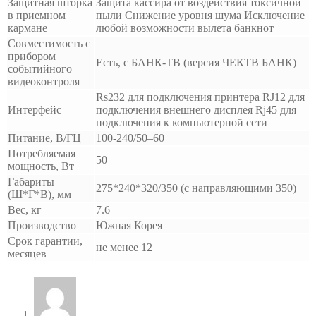
Защитная шторка
Защита кассира от воздействия токсичной
в приемном
пыли Снижение уровня шума Исключение
кармане
любой возможности вылета банкнот
Совместимость с
прибором
Есть, с БАНК-ТВ (версия ЧЕКТВ БАНК)
событийного
видеоконтроля
Rs232 для подключения принтера RJ12 для
Интерфейс
подключения внешнего дисплея Rj45 для
подключения к компьютерной сети
Питание, В/ГЦ
100-240/50–60
Потребляемая
50
мощность, Вт
Габариты
275*240*320/350 (с направляющими 350)
(Ш*Г*В), мм
Вес, кг
7.6
Производство
Южная Корея
Срок гарантии,
не менее 12
месяцев