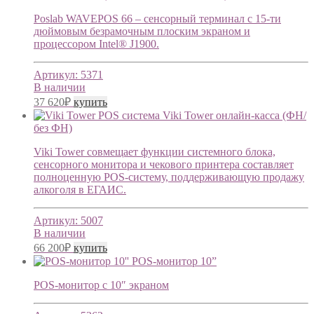
Poslab WAVEPOS 66 – сенсорный терминал с 15-ти
дюймовым безрамочным плоским экраном и
процессором Intel® J1900.
Артикул:
5371
В наличии
37 620
₽
купить
Viki Tower онлайн-касса (ФН/
без ФН)
Viki Tower совмещает функции системного блока,
сенсорного монитора и чекового принтера составляет
полноценную POS-систему, поддерживающую продажу
алкоголя в ЕГАИС.
Артикул:
5007
В наличии
66 200
₽
купить
POS-монитор 10”
POS-монитор с 10″ экраном