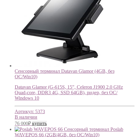
Сенсорный терминал Datavan Glamor (4GB, без
ОС/Win10)
Datavan Glamor (G-615S, 15”, Celeron J1900 2.0 GHz
Quad-core, DDR3 4G, SSD 64GB), ридер, без ОС/
Windows 10
Артикул:
5373
В наличии
76 000
₽
купить
Сенсорный терминал Poslab
WAVEPOS 66 (2GB/4GB, без ОС/Win10)