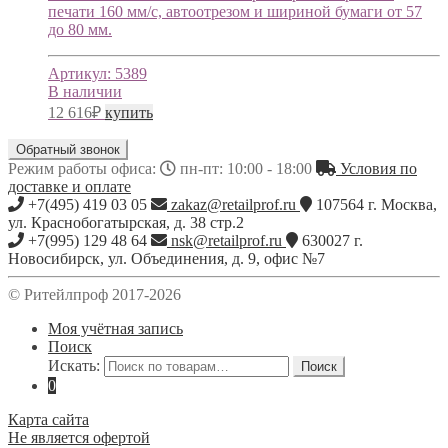
печати 160 мм/с, автоотрезом и шириной бумаги от 57
до 80 мм.
Артикул:
5389
В наличии
12 616
₽
купить
Обратный звонок
Режим работы офиса:
пн-пт: 10:00 - 18:00
Условия по
доставке и оплате
+7(495) 419 03 05
zakaz@retailprof.ru
107564
г.
Москва
,
ул. Краснобогатырская, д. 38 стр.2
+7(995) 129 48 64
nsk@retailprof.ru
630027
г.
Новосибирск
,
ул. Объединения, д. 9, офис №7
© Ритейлпроф 2017-2026
Моя учётная запись
Поиск
Искать:
Поиск
0
Карта сайта
Не является офертой