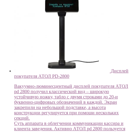
Дисплей
покупателя АТОЛ PD-2800
Вакуумно-люминесцентный дисплей покупателя АТОЛ
pd 2800 получил классический вид – широкую
устойчивую ножку, табло с двумя строками до 20-и
буквенно-цифровых обозначений в каждой. Экран
закрепили на небольшой подставке, а высота
конструкции регулируется при помощи нескольких
секций.
Суть аппарата в облегчении коммуникации кассира и
клиента заведения. Активно АТОЛ pd 2800 пользуется