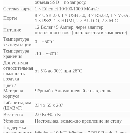
объёма SSD – по запросу.
Сетевая карта
1 × Ethernet 10/100/1000 Мбит/с
8 × USB 2.0, 1 × USB 3.0, 3 × RS232, 1 × VGA,
Порты
1 × PS/2
, 1 × HDMI, 2 × AUDIO, 2 × MIC.
12 Вольт / 5 Ампер, через адаптер
Питание
постоянного тока (поставляется в комплекте)
Температура
0…+50°C
эксплуатации
Температура
-10…+60°C
хранения
Допустимая
относительная
от 5% до 90% при 26°С
влажность
воздуха
Цвет /
Материал
Чёрный / Алюминиевый сплав, сталь
корпуса
Габариты, мм
234 х 55 х 207
(Ш×В×Г)
Вес нетто
2.0 Кг±0.5 Кг
Установка
Настольная, возможно крепление на стену
Поддержка
операционных
Windows 10 IoT, Windows 7 POS Ready, Linux