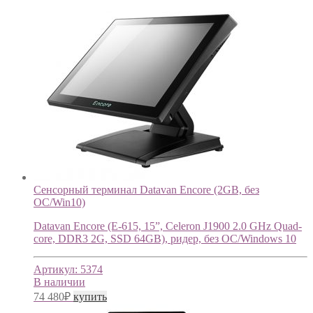
Сенсорный терминал Datavan Encore (2GB, без
ОС/Win10)
Datavan Encore (E-615, 15”, Celeron J1900 2.0 GHz Quad-
core, DDR3 2G, SSD 64GB), ридер, без ОС/Windows 10
Артикул:
5374
В наличии
74 480
₽
купить