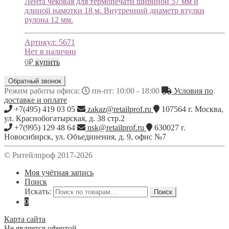
Лента чековая для термопечати шириной 57 мм и
длиной намотки 18 м. Внутренний диаметр втулки
рулона 12 мм.
Артикул:
5671
Нет в наличии
0
₽
купить
Обратный звонок
Режим работы офиса:
пн-пт: 10:00 - 18:00
Условия по
доставке и оплате
+7(495) 419 03 05
zakaz@retailprof.ru
107564
г.
Москва
,
ул. Краснобогатырская, д. 38 стр.2
+7(995) 129 48 64
nsk@retailprof.ru
630027
г.
Новосибирск
,
ул. Объединения, д. 9, офис №7
© Ритейлпроф 2017-2026
Моя учётная запись
Поиск
Искать:
Поиск
0
Карта сайта
Не является офертой