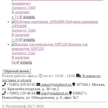
(конвертер)
Артикул:
5360
В наличии
4 715
₽
купить
Пейджер-приемник
АРЕ6600
Артикул:
5344
В наличии
3 393
₽
купить
Кнопка для
инвалидов АРЕ520
Артикул:
5342
В наличии
943
₽
купить
Обратный звонок
Режим работы офиса:
пн-пт: 10:00 - 18:00
Условия по
доставке и оплате
+7(495) 419 03 05
zakaz@retailprof.ru
107564
г.
Москва
,
ул. Краснобогатырская, д. 38 стр.2
+7(995) 129 48 64
nsk@retailprof.ru
630027
г.
Новосибирск
,
ул. Объединения, д. 9, офис №7
© Ритейлпроф 2017-2026