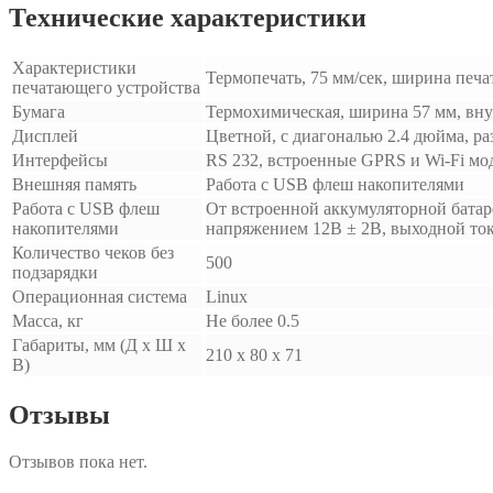
Технические характеристики
Характеристики
Термопечать, 75 мм/сек, ширина печа
печатающего устройства
Бумага
Термохимическая, ширина 57 мм, вну
Дисплей
Цветной, с диагональю 2.4 дюйма, ра
Интерфейсы
RS 232, встроенные GPRS и Wi-Fi мо
Внешняя память
Работа с USB флеш накопителями
Работа с USB флеш
От встроенной аккумуляторной батар
накопителями
напряжением 12В ± 2В, выходной ток
Количество чеков без
500
подзарядки
Операционная система
Linux
Масса, кг
Не более 0.5
Габариты, мм (Д x Ш x
210 х 80 х 71
В)
Отзывы
Отзывов пока нет.