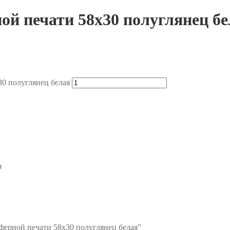
ой печати 58х30 полуглянец бе
30 полуглянец белая
я
сферной печати 58х30 полуглянец белая”