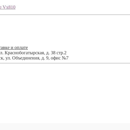
ne Vx810
авке и оплате
л. Краснобогатырская, д. 38 стр.2
ск
,
ул. Объединения, д. 9, офис №7