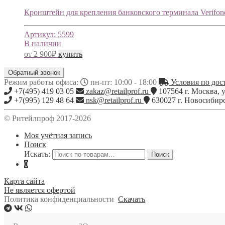
Кронштейн для крепления банковского терминала Verifo
Артикул:
5599
В наличии
от
2 900
₽
купить
Обратный звонок
Режим работы офиса:
пн-пт: 10:00 - 18:00
Условия по дост
+7(495) 419 03 05
zakaz@retailprof.ru
107564
г.
Москва
,
у
+7(995) 129 48 64
nsk@retailprof.ru
630027
г.
Новосибир
© Ритейлпроф 2017-2026
Моя учётная запись
Поиск
Искать:
Поиск
0
Карта сайта
Не является офертой
Политика конфиденциальности
Скачать