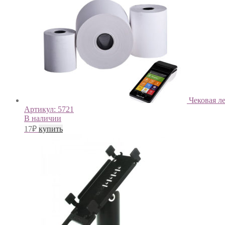
Чековая л
Артикул:
5721
В наличии
17
₽
купить