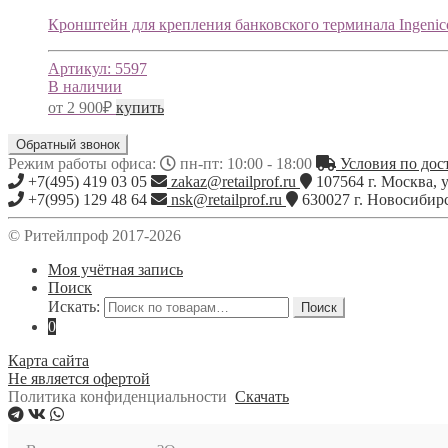
Кронштейн для крепления банковского терминала Ingenic
Артикул:
5597
В наличии
от
2 900
₽
купить
Обратный звонок
Режим работы офиса:
пн-пт: 10:00 - 18:00
Условия по дост
+7(495) 419 03 05
zakaz@retailprof.ru
107564
г.
Москва
,
у
+7(995) 129 48 64
nsk@retailprof.ru
630027
г.
Новосибир
© Ритейлпроф 2017-2026
Моя учётная запись
Поиск
Искать:
Поиск
0
Карта сайта
Не является офертой
Политика конфиденциальности
Скачать