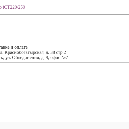
o iCT220/250
авке и оплате
л. Краснобогатырская, д. 38 стр.2
ск
,
ул. Объединения, д. 9, офис №7