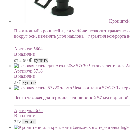
Кронштейн
Практичный кронштейн для verifone позволит грамотно о
вокруг оси, изменять угол наклона – гарантия комфорта 
Артикул:
5604
В наличии
от
2 900
₽
купить
Чековая лента для А
Артикул:
5718
В наличии
27
₽
купить
Чековая лента 57х27х12 тер
Лента чековая для термопечати шириной 57 мм и длиной 
Артикул:
5675
В наличии
27
₽
купить