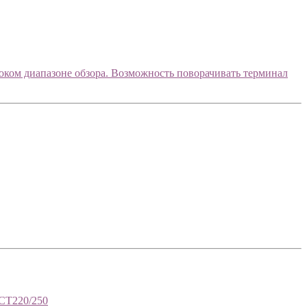
роком диапазоне обзора. Возможность поворачивать терминал
iCT220/250