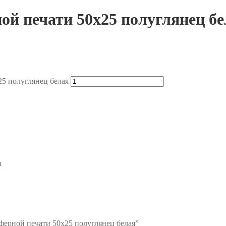
ой печати 50х25 полуглянец бе
25 полуглянец белая
я
сферной печати 50х25 полуглянец белая”