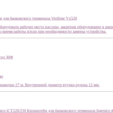
 для банковского терминала Verifone Vx520
борудовать рабочее место кассира, закрепив оборудование в ши
во время работы и/или при необходимости замены устройства.
тол 30Ф
мо
намотки 27 м. Внутренний диаметр втулки рулона 12 мм.
Кронштейн для банковского терминала Ingenico 