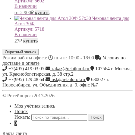
Артикул:
5602
В наличии
от
2 900
₽
купить
Чековая лента для
Атол 30Ф
Артикул:
5718
В наличии
27
₽
купить
Обратный звонок
Режим работы офиса:
пн-пт: 10:00 - 18:00
Условия по
доставке и оплате
+7(495) 419 03 05
zakaz@retailprof.ru
107564
г.
Москва
,
ул. Краснобогатырская, д. 38 стр.2
+7(995) 129 48 64
nsk@retailprof.ru
630027
г.
Новосибирск
,
ул. Объединения, д. 9, офис №7
© Ритейлпроф 2017-2026
Моя учётная запись
Поиск
Искать:
Поиск
0
Карта сайта