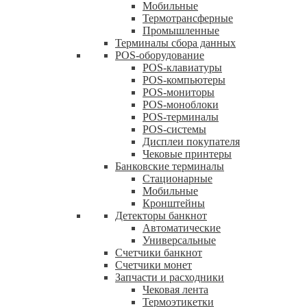
Мобильные
Термотрансферные
Промышленные
Терминалы сбора данных
POS-оборудование
POS-клавиатуры
POS-компьютеры
POS-мониторы
POS-моноблоки
POS-терминалы
POS-системы
Дисплеи покупателя
Чековые принтеры
Банковские терминалы
Стационарные
Мобильные
Кронштейны
Детекторы банкнот
Автоматические
Универсальные
Счетчики банкнот
Счетчики монет
Запчасти и расходники
Чековая лента
Термоэтикетки