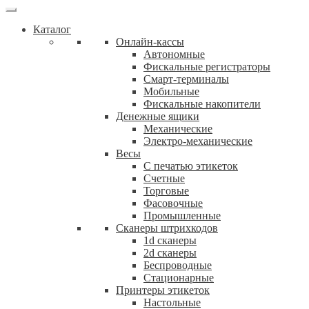
Каталог
Онлайн-кассы
Автономные
Фискальные регистраторы
Смарт-терминалы
Мобильные
Фискальныe накопители
Денежные ящики
Механические
Электро-механические
Весы
С печатью этикеток
Счетные
Торговые
Фасовочные
Промышленные
Сканеры штрихкодов
1d сканеры
2d сканеры
Беспроводные
Стационарные
Принтеры этикеток
Настольные