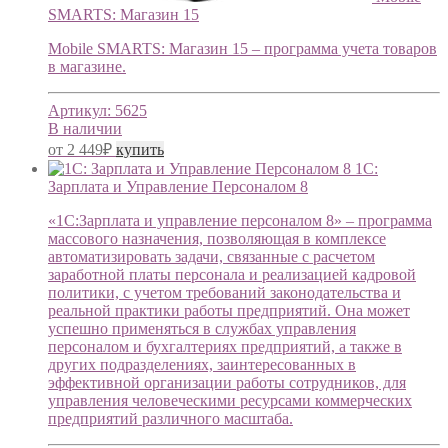
SMARTS: Магазин 15
Mobile SMARTS: Магазин 15 – программа учета товаров
в магазине.
Артикул:
5625
В наличии
от
2 449
₽
купить
1С:
Зарплата и Управление Персоналом 8
«1С:Зарплата и управление персоналом 8» – программа
массового назначения, позволяющая в комплексе
автоматизировать задачи, связанные с расчетом
заработной платы персонала и реализацией кадровой
политики, с учетом требований законодательства и
реальной практики работы предприятий. Она может
успешно применяться в службах управления
персоналом и бухгалтериях предприятий, а также в
других подразделениях, заинтересованных в
эффективной организации работы сотрудников, для
управления человеческими ресурсами коммерческих
предприятий различного масштаба.