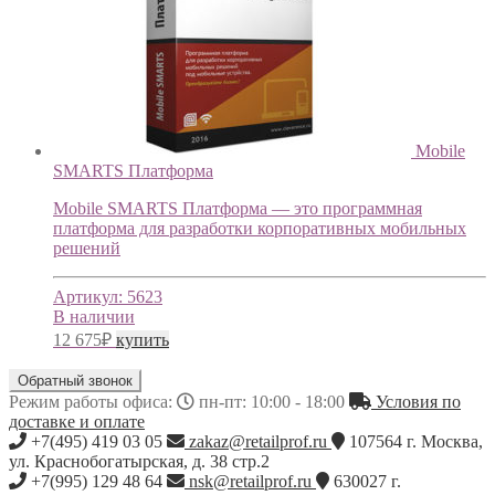
Mobile
SMARTS Платформа
Mobile SMARTS Платформа — это программная
платформа для разработки корпоративных мобильных
решений
Артикул:
5623
В наличии
12 675
₽
купить
Обратный звонок
Режим работы офиса:
пн-пт: 10:00 - 18:00
Условия по
доставке и оплате
+7(495) 419 03 05
zakaz@retailprof.ru
107564
г.
Москва
,
ул. Краснобогатырская, д. 38 стр.2
+7(995) 129 48 64
nsk@retailprof.ru
630027
г.