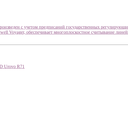
оизведен с учетом предписаний государственных регулирующих
ywell Voyager, обеспечивает многоплоскостное считывание лин
1D Urovo R71