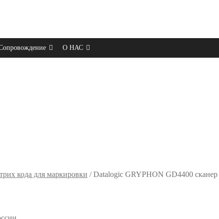
Сопровождение
О НАС
рих кода для маркировки
/
Datalogic GRYPHON GD4400 cканер
оссии.