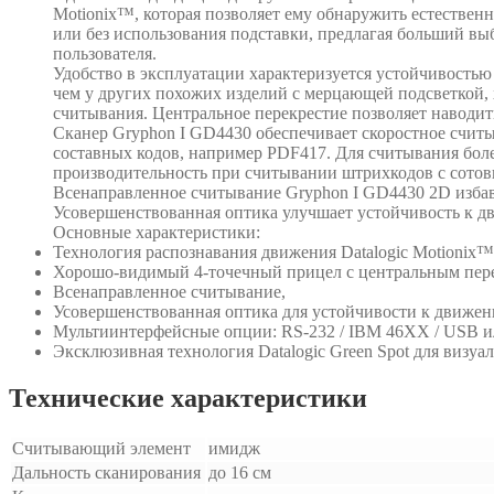
Motionix™, которая позволяет ему обнаружить естествен
или без использования подставки, предлагая больший вы
пользователя.
Удобство в эксплуатации характеризуется устойчивость
чем у других похожих изделий с мерцающей подсветкой, 
считывания. Центральное перекрестие позволяет наводит
Сканер Gryphon I GD4430 обеспечивает скоростное считы
составных кодов, например PDF417. Для считывания бол
производительность при считывании штрихкодов с сотов
Всенаправленное считывание Gryphon I GD4430 2D избав
Усовершенствованная оптика улучшает устойчивость к д
Основные характеристики:
Технология распознавания движения Datalogic Motionix
Хорошо-видимый 4-точечный прицел с центральным пере
Всенаправленное считывание,
Усовершенствованная оптика для устойчивости к движен
Мультиинтерфейсные опции: RS-232 / IBM 46XX / USB ил
Эксклюзивная технология Datalogic Green Spot для визу
Технические характеристики
Считывающий элемент
имидж
Дальность сканирования
до 16 см