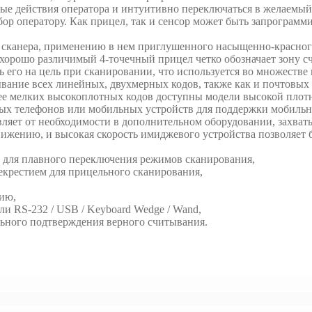
ные действия оператора и интуитивно переключаться в желаемый
бор оператору. Как прицел, так и сенсор может быть запрограмм
ю сканера, применению в нем приглушенного насыщенно-красног
хорошо различимый 4-точечный прицел четко обозначает зону сч
ь его на цель при сканировании, что используется во множестве
вание всех линейных, двухмерных кодов, также как и почтовых 
ее мелких высокоплотных кодов доступны модели высокой плот
ых телефонов или мобильных устройств для поддержки мобильн
ляет от необходимости в дополнительном оборудовании, захват
вижению, и высокая скорость имиджевого устройства позволяет
™ для плавного переключения режимов сканирования,
крестием для прицельного сканирования,
ию,
и RS-232 / USB / Keyboard Wedge / Wand,
ального подтверждения верного считывания.