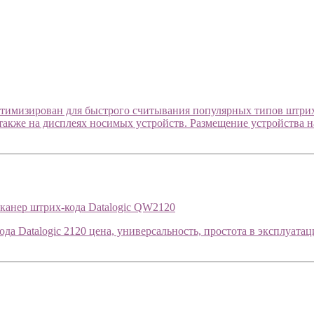
птимизирован для быстрого считывания популярных типов штрих
также на дисплеях носимых устройств. Размещение устройства н
канер штрих-кода Datalogic QW2120
а Datalogic 2120 цена, универсальность, простота в эксплуат