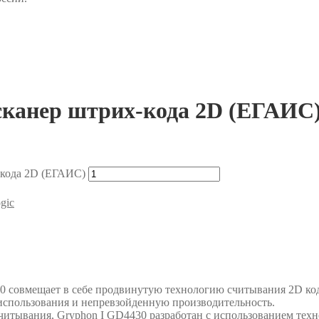
канер штрих-кода 2D (ЕГАИС
-кода 2D (ЕГАИС)
gic
совмещает в себе продвинутую технологию считывания 2D код
использования и непревзойденную производительность.
итывания, Gryphon I GD4430 разработан с использованием техн