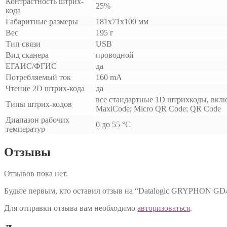
Контрастность штрих-
25%
кода
Габаритные размеры
181x71x100 мм
Вес
195 г
Тип связи
USB
Вид сканера
проводной
ЕГАИС/ФГИС
да
Потребляемый ток
160 mA
Чтение 2D штрих-кода
да
все стандартные 1D штрихкоды, вклю
Типы штрих-кодов
MaxiCode; Micro QR Code; QR Code
Диапазон рабочих
0 до 55 °C
температур
Отзывы
Отзывов пока нет.
Будьте первым, кто оставил отзыв на “Datalogic GRYPHON GD
Для отправки отзыва вам необходимо
авторизоваться
.