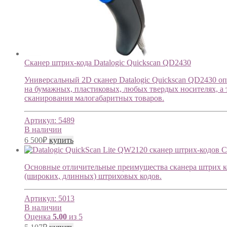
Сканер штрих-кода Datalogic Quickscan QD2430
Универсальный 2D сканер Datalogic Quickscan QD2430 о
на бумажных, пластиковых, любых твердых носителях, а 
сканирования малогабаритных товаров.
Артикул:
5489
В наличии
6 500
₽
купить
С
Основные отличительные преимущества сканера штрих код
(широких, длинных) штриховых кодов.
Артикул:
5013
В наличии
Оценка
5.00
из 5