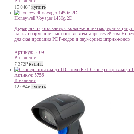
В наличии
15 048
₽
купить
Honeywell Voyager 1450g 2D
Двумерный фотосканер с возможностью модернизации, пр
на платформе признанного во всем мире семейства Hone
для сканирования PDF-кодов и двумерных штрих-кодов
Артикул:
5109
В наличии
7 372
₽
купить
Сканер штрих-кода 
Артикул:
5756
В наличии
12 084
₽
купить