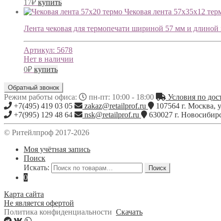
17
₽
купить
Чековая лента 57х35х12 тер
Лента чековая для термопечати шириной 57 мм и длиной 
Артикул:
5678
Нет в наличии
0
₽
купить
Обратный звонок
Режим работы офиса:
пн-пт: 10:00 - 18:00
Условия по дост
+7(495) 419 03 05
zakaz@retailprof.ru
107564
г.
Москва
,
у
+7(995) 129 48 64
nsk@retailprof.ru
630027
г.
Новосибир
© Ритейлпроф 2017-2026
Моя учётная запись
Поиск
Искать:
Поиск
0
Карта сайта
Не является офертой
Политика конфиденциальности
Скачать