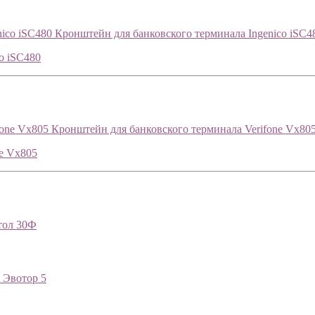
Кронштейн для банковского терминала Ingenico iSC4
o iSC480
Кронштейн для банковского терминала Verifone Vx80
ne Vx805
тол 30Ф
я Эвотор 5