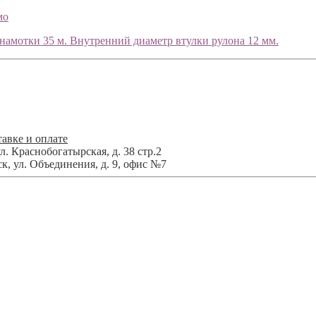
мо
намотки 35 м. Внутренний диаметр втулки рулона 12 мм.
авке и оплате
л. Краснобогатырская, д. 38 стр.2
ск
,
ул. Объединения, д. 9, офис №7