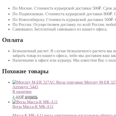
По Москве
. Стоимость курьерской доставки 500₽. Срок до
По Подмосковью
. Стоимость курьерской доставки 800₽. С
По Новосибирску
. Стоимость курьерской доставки 500₽. 
По России
. Осуществляем доставку по всей России любо
Самовывоз
. Бесплатный самовывоз из нашего офиса.
Оплата
Безналичный расчет
. В случае безналичного расчета мы 
забрать товар из нашего офиса, либо мы доставим ваш зак
Наличными в офисе или курьеру
. Мы известим Вас о нал
Похожие товары
Весы торговые Mercury M-ER 3
Артикул:
5443
В наличии
4 400
₽
купить
Весы Масса-К МК-А11
Масса-К МК-А11 весы электронные настольные общего на