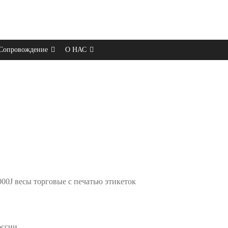
Сопровождение
О НАС
0J весы торговые с печатью этикеток
оссии.