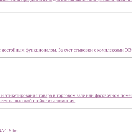
с достойным функционалом. За счет стыковки с комплексами Э
и этикетирования товара в торговом зале или фасовочном пом
еем на высокой стойке из алюминия.
6AC Slim