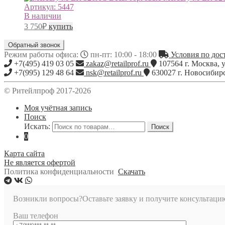
Артикул:
5447
В наличии
3 750
₽
купить
Обратный звонок
Режим работы офиса:
пн-пт: 10:00 - 18:00
Условия по дост
+7(495) 419 03 05
zakaz@retailprof.ru
107564
г.
Москва
,
у
+7(995) 129 48 64
nsk@retailprof.ru
630027
г.
Новосибир
© Ритейлпроф 2017-2026
Моя учётная запись
Поиск
Искать:
Поиск
0
Карта сайта
Не является офертой
Политика конфиденциальности
Скачать
Возникли вопросы?
Оставьте заявку и получите консультаци
Ваш телефон