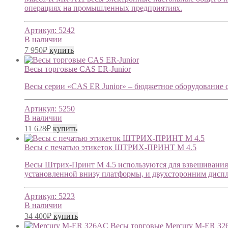
операциях на промышленных предприятиях.
Артикул:
5242
В наличии
7 950
₽
купить
Весы торговые CAS ER-Junior
Весы серии «CAS ER Junior» – бюджетное оборудование 
Артикул:
5250
В наличии
11 628
₽
купить
Весы с печатью этикеток ШТРИХ-ПРИНТ М 4.5
Весы Штрих-Принт М 4.5 используются для взвешивания 
установленной внизу платформы, и двухсторонним диспл
Артикул:
5223
В наличии
34 400
₽
купить
Весы торговые Mercury M-ER 32