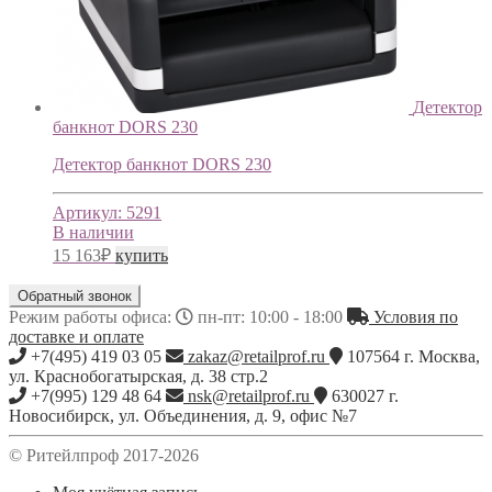
Детектор
банкнот DORS 230
Детектор банкнот DORS 230
Артикул:
5291
В наличии
15 163
₽
купить
Обратный звонок
Режим работы офиса:
пн-пт: 10:00 - 18:00
Условия по
доставке и оплате
+7(495) 419 03 05
zakaz@retailprof.ru
107564
г.
Москва
,
ул. Краснобогатырская, д. 38 стр.2
+7(995) 129 48 64
nsk@retailprof.ru
630027
г.
Новосибирск
,
ул. Объединения, д. 9, офис №7
© Ритейлпроф 2017-2026