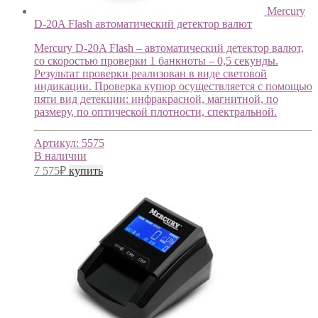
Mercury
D-20A Flash автоматический детектор валют
Mercury D-20A Flash – автоматический детектор валют,
со скоростью проверки 1 банкноты – 0,5 секунды.
Результат проверки реализован в виде световой
индикации. Проверка купюр осуществляется с помощью
пяти вид детекции: инфракрасной, магнитной, по
размеру, по оптической плотности, спектральной.
Артикул:
5575
В наличии
7 575
₽
купить