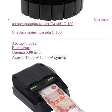
Счетчик
и сортировщик монет Cassida C 100
Счетчик монет Cassida C 100
Артикул:
5312
В наличии
Оценка
5.00
из 5
Акция!
12 999
₽
12 499
₽
купить