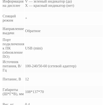
Информация
V — зеленый индикатор (да)
на дисплее
X — красный индикатор (нет)
Спящий
+
режим
Направление
Обратное
выдачи
Порт
подключения
к ПК
USB (mini)
(обновление
ПО)
Источник
питания, В/
100-240/50-60 (сетевой адаптер)
Гц
Питание, В
12
Габариты
108*137*70
(Ш*Г*В), мм
Вес, кг
0,4