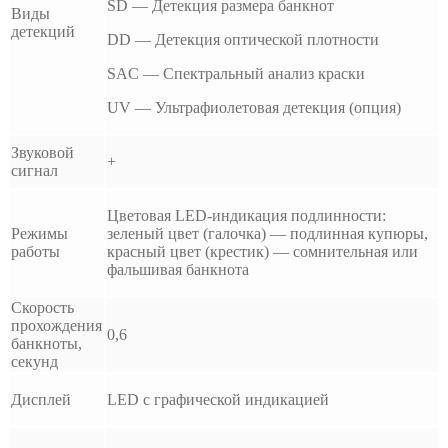
SD — Детекция размера банкнот
Виды
детекций
DD — Детекция оптической плотности
SAC — Спектральный анализ краски
UV — Ультрафиолетовая детекция (опция)
Звуковой
+
сигнал
Цветовая LED-индикация подлинности:
Режимы
зеленый цвет (галочка) — подлинная купюры,
работы
красный цвет (крестик) — сомнительная или
фальшивая банкнота
Скорость
прохождения
0,6
банкноты,
секунд
Дисплей
LED с графической индикацией