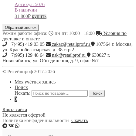
Артикул:
5076
В наличии
31 800
₽
купить
Обратный звонок
Режим работы офиса:
пн-пт: 10:00 - 18:00
Условия по
доставке и оплате
+7(495) 419 03 05
zakaz@retailprof.ru
107564
г.
Москва
,
ул. Краснобогатырская, д. 38 стр.2
+7(995) 129 48 64
nsk@retailprof.ru
630027
г.
Новосибирск
,
ул. Объединения, д. 9, офис №7
© Ритейлпроф 2017-2026
Моя учётная запись
Поиск
Искать:
Поиск
0
Карта сайта
Не является офертой
Политика конфиденциальности
Скачать