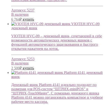
Артикул:
5237
В наличии
6 764
₽
купить
VIOTEH HVC-09
денежный ящик
VIOTEH HVC-09 – денежный ящик, сочетающий в себе
возможности автоматических денежных ящиков с
функцией автоматического защелкивания и быстрого
открытия нажатием на лоток.
Артикул:
5253
В наличии
2 500
₽
купить
Platform 4141 денежный
ящик
Денежный ящик Platform 4141 идеально подходит по
размерам для POS-систем “ШТРИХ-miniPOS” и
“ШТРИХ-TouchMaster”. С помощью денежного ящика
Platform 4141 можно организовать компактное и удобное
рабочее место кассира.