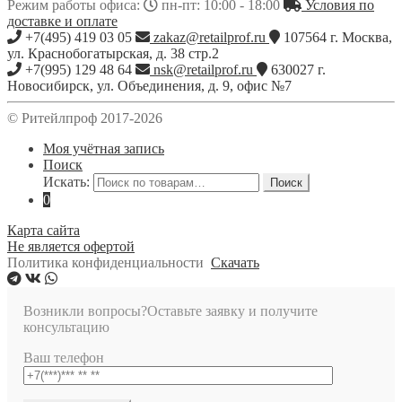
Режим работы офиса:
пн-пт: 10:00 - 18:00
Условия по
доставке и оплате
+7(495) 419 03 05
zakaz@retailprof.ru
107564
г.
Москва
,
ул. Краснобогатырская, д. 38 стр.2
+7(995) 129 48 64
nsk@retailprof.ru
630027
г.
Новосибирск
,
ул. Объединения, д. 9, офис №7
© Ритейлпроф 2017-2026
Моя учётная запись
Поиск
Искать:
Поиск
0
Карта сайта
Не является офертой
Политика конфиденциальности
Скачать
Возникли вопросы?
Оставьте заявку и получите
консультацию
Ваш телефон