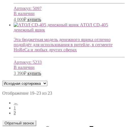
Артикул:
5097
В наличии
4 000
₽
купить
АТОЛ CD-405
денежный ящик
Эта бюджетная модель денежного ящика отлично
подойдёт для использования в ритейле, в сегменте
HoReCa и любых других сферах
Артикул:
5233
В наличии
3 390
₽
купить
Отображение 19–23 из 23
←
1
2
Обратный звонок