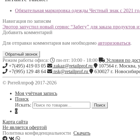
Обязательная маркировка одежды Честный знак с 2021 го
Навигация по записям
Эвотор запустил новый сервис “Забегу” для заказа продуктов и
Добавить комментарий
Для отправки комментария вам необходимо
авторизоваться
.
Обратный звонок
Режим работы офиса:
пн-пт: 10:00 - 18:00
Условия по дост
+7(495) 419 03 05
zakaz@retailprof.ru
107564
г.
Москва
,
у
+7(995) 129 48 64
nsk@retailprof.ru
630027
г.
Новосибир
© Ритейлпроф 2017-2026
Моя учётная запись
Поиск
Искать:
Поиск
0
Карта сайта
Не является офертой
Политика конфиденциальности
Скачать