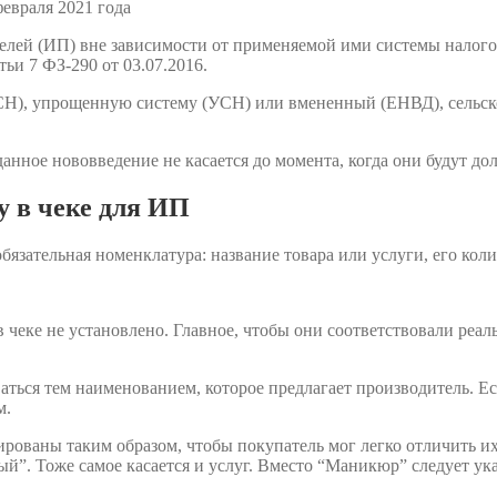
телей (ИП) вне зависимости от применяемой ими системы налог
тьи 7 ФЗ-290 от 03.07.2016.
), упрощенную систему (УСН) или вмененный (ЕНВД), сельскох
нное нововведение не касается до момента, когда они будут дол
 в чеке для ИП
язательная номенклатура: название товара или услуги, его коли
 чеке не установлено. Главное, чтобы они соответствовали реа
ваться тем наименованием, которое предлагает производитель. Е
м.
ованы таким образом, чтобы покупатель мог легко отличить их д
ый”. Тоже самое касается и услуг. Вместо “Маникюр” следует у