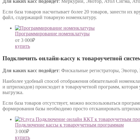
Для каких касс подойдет
: Меркурий, Эвотор, Атол Сигма, Ат
Если база товаров насчитывает более 20 товаров, занести их в
файл, содержащий товарную номенклатуру.
Программирование номенклатуры
от
3 000
₽
купить
Подключить онлайн-кассу к товароучетной систе
Для каких касс подойдет
: Фискальные регистраторы, Эвотор,
Наиболее удобный способ отображения обязательной номенклату
и штрихкодов) происходит в товароучетной программ, которая
выгрузка.
Если база товаров отсутствует, можно воспользоваться програ
формирования базы необходимо просто отсканировать штрихко
Подключение кассы к товароучетным программам
3 000
₽
купить