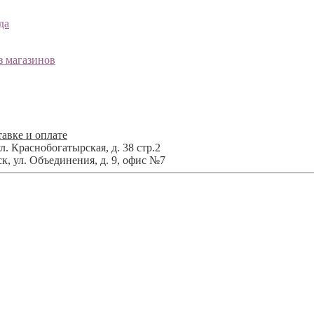
да
з магазинов
авке и оплате
л. Краснобогатырская, д. 38 стр.2
ск
,
ул. Объединения, д. 9, офис №7