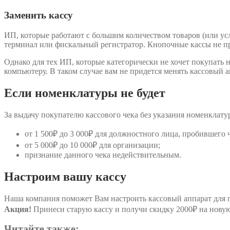
Заменить кассу
ИП, которые работают с большим количеством товаров (или усл
терминал или фискальный регистратор. Кнопочные кассы не пр
Однако для тех ИП, которые категорически не хочет покупать
компьютеру. В таком случае вам не придется менять кассовый 
Если номенклатуры не будет
За выдачу покупателю кассового чека без указания номенклат
от 1 500₽ до 3 000₽ для должностного лица, пробившего 
от 5 000₽ до 10 000₽ для организации;
признание данного чека недействительным.
Настроим вашу кассу
Наша компания поможет Вам настроить кассовый аппарат для п
Акция!
Принеси старую кассу и получи скидку 2000₽ на нову
Читайте также: