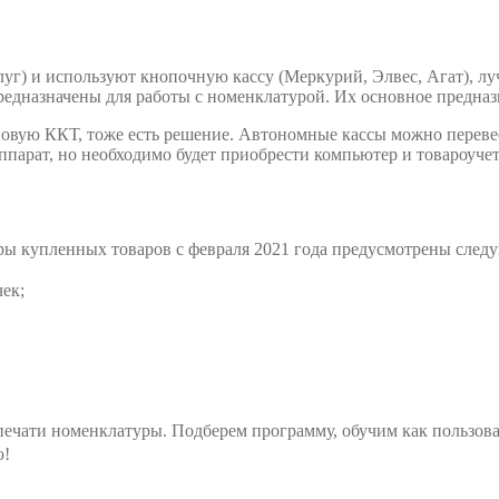
уг) и используют кнопочную кассу (Меркурий, Элвес, Агат), лу
едназначены для работы с номенклатурой. Их основное предназн
 новую ККТ, тоже есть решение. Автономные кассы можно переве
аппарат, но необходимо будет приобрести компьютер и товароуче
уры купленных товаров с февраля 2021 года предусмотрены сле
чек;
ечати номенклатуры. Подберем программу, обучим как пользова
ю!