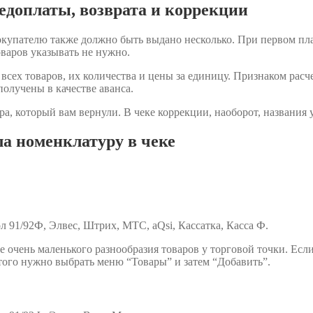
едоплаты, возврата и коррекции
 покупателю также должно быть выдано несколько. При первом пла
варов указывать не нужно.
сех товаров, их количества и цены за единицу. Признаком расче
олучены в качестве аванса.
ра, который вам вернули. В чеке коррекции, наоборот, названия
ла номенклатуру в чеке
л 91/92Ф, Элвес, Штрих, МТС, aQsi, Кассатка, Касса Ф.
е очень маленького разнообразия товаров у торговой точки. Есл
того нужно выбрать меню “Товары” и затем “Добавить”.