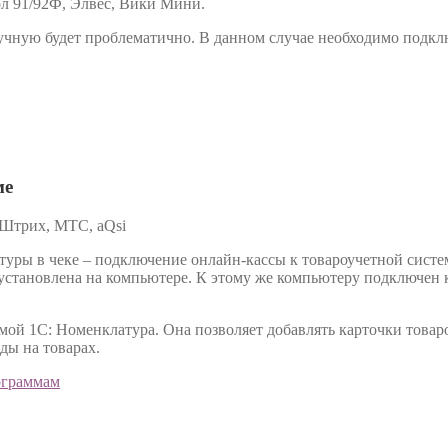
ол 91/92Ф, Элвес, Вики Мини.
ручную будет проблематично. В данном случае необходимо подклю
ме
 Штрих, МТС, aQsi
ры в чеке – подключение онлайн-кассы к товароучетной системе
 установлена на компьютере. К этому же компьютеру подключен 
ммой 1С: Номенклатура. Она позволяет добавлять карточки товар
ды на товарах.