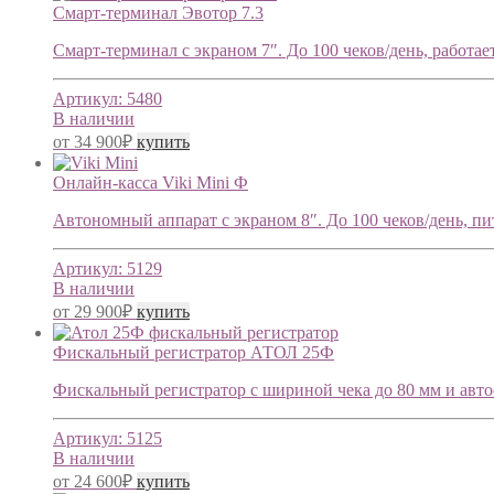
Смарт-терминал Эвотор 7.3
Смарт-терминал с экраном 7″. До 100 чеков/день, работает
Артикул:
5480
В наличии
от
34 900
₽
купить
Онлайн-касса Viki Mini Ф
Автономный аппарат с экраном 8″. До 100 чеков/день, пита
Артикул:
5129
В наличии
от
29 900
₽
купить
Фискальный регистратор АТОЛ 25Ф
Фискальный регистратор с шириной чека до 80 мм и автооо
Артикул:
5125
В наличии
от
24 600
₽
купить