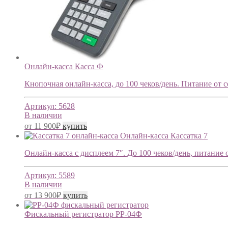
Онлайн-касса Касса Ф
Кнопочная онлайн-касса, до 100 чеков/день. Питание от се
Артикул:
5628
В наличии
от
11 900
₽
купить
Онлайн-касса Кассатка 7
Онлайн-касса с дисплеем 7″. До 100 чеков/день, питание о
Артикул:
5589
В наличии
от
13 900
₽
купить
Фискальный регистратор РР-04Ф