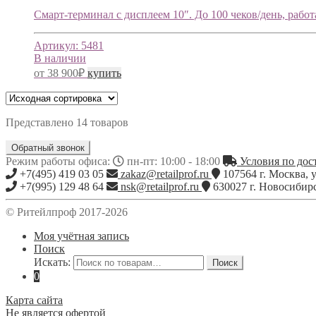
Смарт-терминал с дисплеем 10″. До 100 чеков/день, работа
Артикул:
5481
В наличии
от
38 900
₽
купить
Представлено 14 товаров
Обратный звонок
Режим работы офиса:
пн-пт: 10:00 - 18:00
Условия по дост
+7(495) 419 03 05
zakaz@retailprof.ru
107564
г.
Москва
,
у
+7(995) 129 48 64
nsk@retailprof.ru
630027
г.
Новосибир
© Ритейлпроф 2017-2026
Моя учётная запись
Поиск
Искать:
Поиск
0
Карта сайта
Не является офертой