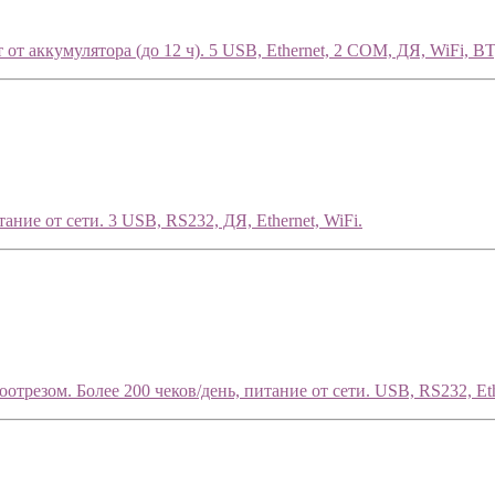
 от аккумулятора (до 12 ч). 5 USB, Ethernet, 2 COM, ДЯ, WiFi, BT
ние от сети. 3 USB, RS232, ДЯ, Ethernet, WiFi.
трезом. Более 200 чеков/день, питание от сети. USB, RS232, Eth