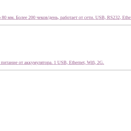
0 мм. Более 200 чеков/день, работает от сети. USB, RS232, Ether
итание от аккумулятора. 1 USB, Ethernet, Wifi, 2G.