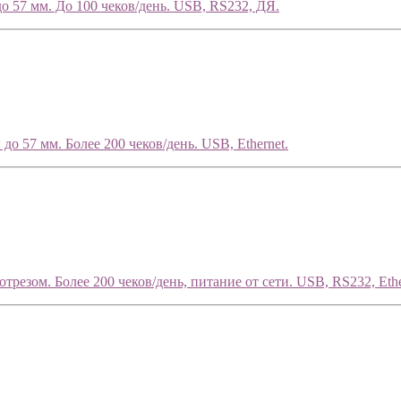
о 57 мм. До 100 чеков/день. USB, RS232, ДЯ.
о 57 мм. Более 200 чеков/день. USB, Ethernet.
резом. Более 200 чеков/день, питание от сети. USB, RS232, Ethe