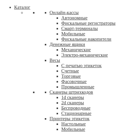
Каталог
Онлайн-кассы
Автономные
Фискальные регистраторы
Смарт-терминалы
Мобильные
Фискальныe накопители
Денежные ящики
Механические
Электро-механические
Весы
С печатью этикеток
Счетные
Торговые
Фасовочные
Промышленные
Сканеры штрихкодов
1d сканеры
2d сканеры
Беспроводные
Стационарные
Принтеры этикеток
Настольные
Мобильные