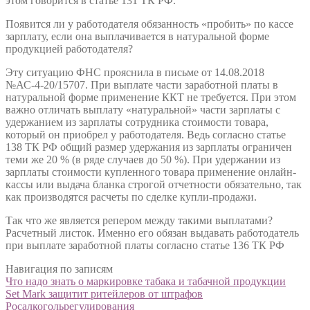
этом говорится в статье 131 ТК РФ.
Появится ли у работодателя обязанность «пробить» по кассе
зарплату, если она выплачивается в натуральной форме
продукцией работодателя?
Эту ситуацию ФНС прояснила в письме от 14.08.2018
№АС-4-20/15707. При выплате части заработной платы в
натуральной форме применение ККТ не требуется. При этом
важно отличать выплату «натуральной» части зарплаты с
удержанием из зарплаты сотрудника стоимости товара,
который он приобрел у работодателя. Ведь согласно статье
138 ТК РФ общий размер удержания из зарплаты ограничен
теми же 20 % (в ряде случаев до 50 %). При удержании из
зарплаты стоимости купленного товара применение онлайн-
кассы или выдача бланка строгой отчетности обязательно, так
как производятся расчеты по сделке купли-продажи.
Так что же является репером между такими выплатами?
Расчетный листок. Именно его обязан выдавать работодатель
при выплате заработной платы согласно статье 136 ТК РФ
Навигация по записям
Что надо знать о маркировке табака и табачной продукции
Set Mark защитит ритейлеров от штрафов
Росалкогольрегулирования