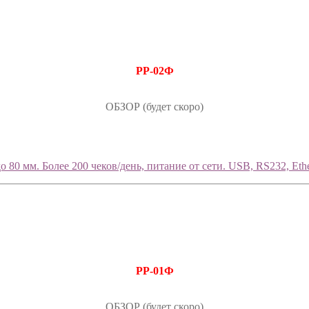
РР-02Ф
ОБЗОР (будет скоро)
80 мм. Более 200 чеков/день, питание от сети. USB, RS232, Ethe
РР-01Ф
ОБЗОР (будет скоро)