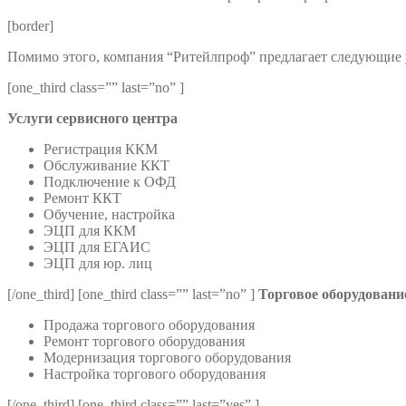
[border]
Помимо этого, компания “Ритейлпроф” предлагает следующие 
[one_third class=”” last=”no” ]
Услуги сервисного центра
Регистрация ККМ
Обслуживание ККТ
Подключение к ОФД
Ремонт ККТ
Обучение, настройка
ЭЦП для ККМ
ЭЦП для ЕГАИС
ЭЦП для юр. лиц
[/one_third] [one_third class=”” last=”no” ]
Торговое оборудовани
Продажа торгового оборудования
Ремонт торгового оборудования
Модернизация торгового оборудования
Настройка торгового оборудования
[/one_third] [one_third class=”” last=”yes” ]