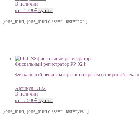
В наличии
от
14 790
₽
купить
[/one_third] [one_third class=”” last=”no” ]
Фискальный регистратор РР-02Ф
Фискальный регистратор с автоотрезом и шириной чека до 
Артикул:
5122
В наличии
от
17 500
₽
купить
[/one_third] [one_third class=”” last=”yes” ]