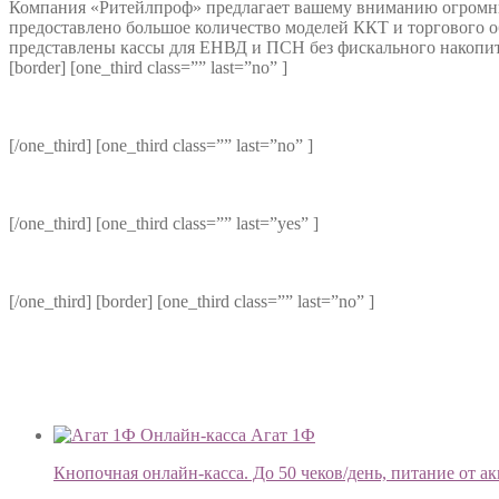
Компания «Ритейлпроф» предлагает вашему вниманию огромны
предоставлено большое количество моделей ККТ и торгового о
представлены кассы для ЕНВД и ПСН без фискального накопит
[border] [one_third class=”” last=”no” ]
[/one_third] [one_third class=”” last=”no” ]
[/one_third] [one_third class=”” last=”yes” ]
[/one_third] [border] [one_third class=”” last=”no” ]
Онлайн-касса Агат 1Ф
Кнопочная онлайн-касса. До 50 чеков/день, питание от ак