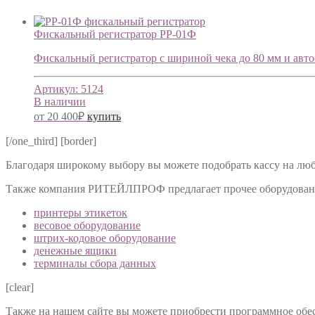
Фискальный регистратор РР-01Ф
Фискальный регистратор с шириной чека до 80 мм и автоо
Артикул:
5124
В наличии
от
20 400
₽
купить
[/one_third] [border]
Благодаря широкому выбору вы можете подобрать кассу на лю
Также компания РИТЕЙЛПРОФ предлагает прочее оборудование
принтеры этикеток
весовое оборудование
штрих-кодовое оборудование
денежные ящики
терминалы сбора данных
[clear]
Также на нашем сайте вы можете приобрести программное об