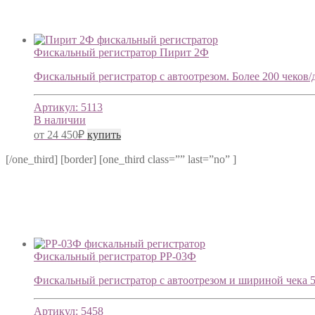
Фискальный регистратор Пирит 2Ф
Фискальный регистратор с автоотрезом. Более 200 чеков/
Артикул:
5113
В наличии
от
24 450
₽
купить
[/one_third] [border] [one_third class=”” last=”no” ]
Фискальный регистратор РР-03Ф
Фискальный регистратор с автоотрезом и шириной чека 57
Артикул:
5458