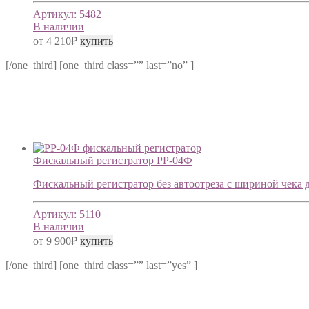
Артикул:
5482
В наличии
от
4 210
₽
купить
[/one_third] [one_third class=”” last=”no” ]
Фискальный регистратор РР-04Ф
Фискальный регистратор без автоотреза с шириной чека д
Артикул:
5110
В наличии
от
9 900
₽
купить
[/one_third] [one_third class=”” last=”yes” ]