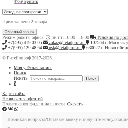
978
₽
купить
Представлено 2 товара
Обратный звонок
Режим работы офиса:
пн-пт: 10:00 - 18:00
Условия по дост
+7(495) 419 03 05
zakaz@retailprof.ru
107564
г.
Москва
,
у
+7(995) 129 48 64
nsk@retailprof.ru
630027
г.
Новосибир
© Ритейлпроф 2017-2026
Моя учётная запись
Поиск
Искать:
Поиск
0
Карта сайта
Не является офертой
Политика конфиденциальности
Скачать
Возникли вопросы?
Оставьте заявку и получите консультаци