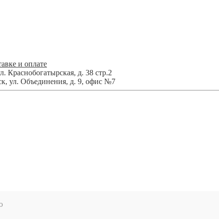
авке и оплате
л. Краснобогатырская, д. 38 стр.2
ск
,
ул. Объединения, д. 9, офис №7
ю