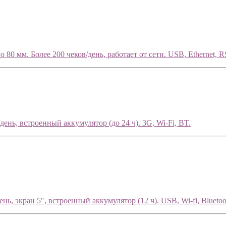
80 мм. Более 200 чеков/день, работает от сети. USB, Ethernet, R
ень, встроенный аккумулятор (до 24 ч). 3G, Wi-Fi, BT.
ь, экран 5″, встроенный аккумулятор (12 ч). USB, Wi-fi, Bluetoo