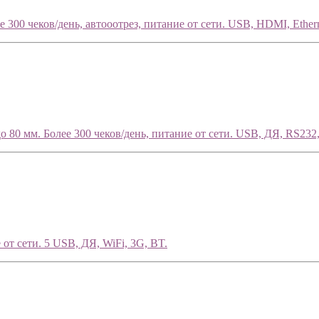
300 чеков/день, автооотрез, питание от сети. USB, HDMI, Ethern
80 мм. Более 300 чеков/день, питание от сети. USB, ДЯ, RS232, 
от сети. 5 USB, ДЯ, WiFi, 3G, BT.