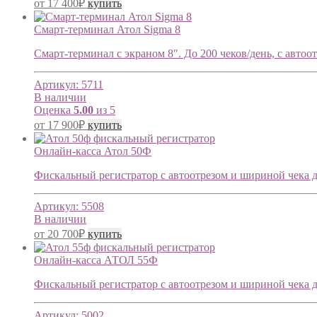
от
17 400
₽
купить
Cмарт-терминал Атол Sigma 8
Смарт-терминал с экраном 8″. До 200 чеков/день, с автоотр
Артикул:
5711
В наличии
Оценка
5.00
из 5
от
17 900
₽
купить
Онлайн-касса Атол 50Ф
Фискальный регистратор с автоотрезом и шириной чека до
Артикул:
5508
В наличии
от
20 700
₽
купить
Онлайн-касса АТОЛ 55Ф
Фискальный регистратор с автоотрезом и шириной чека до 
Артикул:
5002