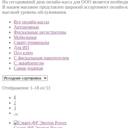
На сегодняшний день онлайн-касса для ООО является необходи
В нашем магазине представлен широкий ассортимент онлайн-к
высокий уровень обслуживания.
Все онлайн-кассы
Автономные
Фискальные регистраторы
Мобильные
Смарт-терминалы
Для ИП
Под ключ
С фискальным накопителем
С эквайрингом
Самая дешевая
Отображение 1–18 из 53
1
2
3
→
Смарт-ФР Эвотор Power