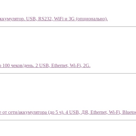
аккумулятор. USB, RS232, WiFi и 3G (опционально).
100 чеков/день. 2 USB, Ethernet, Wi-Fi, 2G.
т сети/аккумулятора (до 5 ч). 4 USB, ДЯ, Ethernet, Wi-Fi, Blueto