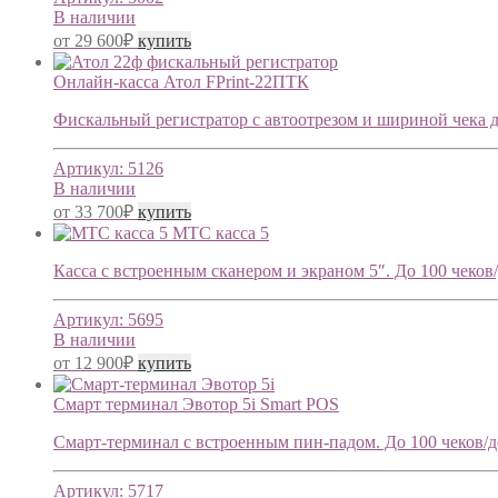
В наличии
от
29 600
₽
купить
Онлайн-касса Атол FPrint-22ПТК
Фискальный регистратор с автоотрезом и шириной чека до 
Артикул:
5126
В наличии
от
33 700
₽
купить
МТС касса 5
Касса с встроенным сканером и экраном 5″. До 100 чеков/д
Артикул:
5695
В наличии
от
12 900
₽
купить
Смарт терминал Эвотор 5i Smart POS
Смарт-терминал с встроенным пин-падом. До 100 чеков/ден
Артикул:
5717