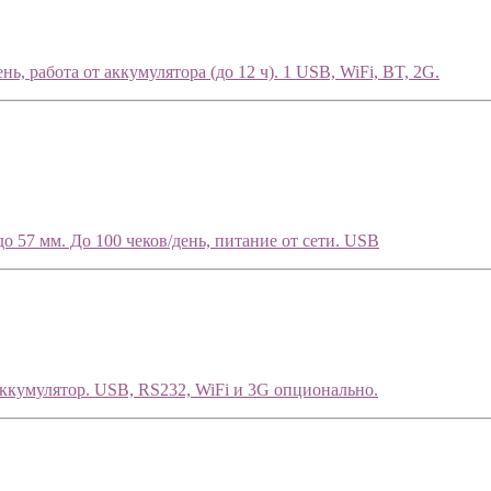
ь, работа от аккумулятора (до 12 ч). 1 USB, WiFi, BT, 2G.
о 57 мм. До 100 чеков/день, питание от сети. USB
аккумулятор. USB, RS232, WiFi и 3G опционально.